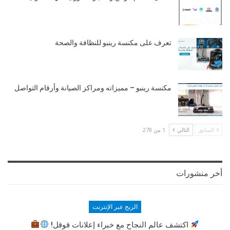
تعرف على مكنسة رينبو للنظافة والصحة
مكنسة رينبو – مميزاته ومراكز الصيانة وأرقام التواصل
السابق
التالي
1 من 278
أخر منشورات
الربح عبر الإنترنت
اكتشف عالم النجاح مع خبراء إعلانات قوقل!