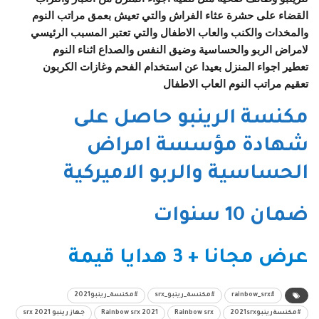
القضاء على حشرة عثاء الفراش والتي تعيش بعمق مراتب النوم
والمخدات والكنب والعاب الاطفال والتي تعتبر المسبب الرئيسي
لامراض الربو والحساسية وضيق النفس والصداع اثناء النوم
تعطير اجواء المنزل بعيدا عن استخدام الفحم وغازات الكربون
تعقيم مراتب النوم العاب الاطفال
مكنسة الرينبو حاصل على
شهادة مؤسسة امراض
الحساسية والربو الاميركية
ضمان 10 سنوات
عرض مجانا + 3 هدايا قيمة
#rainbow_srx
#مكنسة_رينبو_srx
#مكنسة_رينبو2021
#مكنسةرينبو2021srx
Rainbow srx
Rainbow srx 2021
جهاز رينبو srx 2021