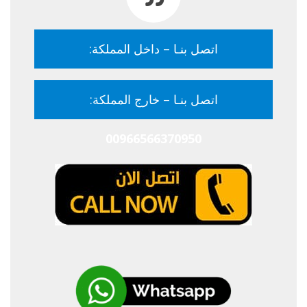
اتصل بنـا – داخل المملكة:
0566370950
اتصل بنـا – خارج المملكة:
00966566370950