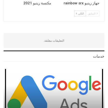
جهاز رينبو rainbow srx
مكنسة رينبو 2021
السابق
التالي
التعليقات مغلقة.
خدمات