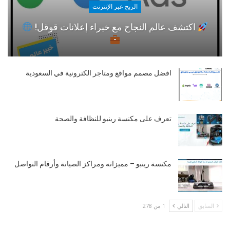
الربح عبر الإنترنت
اكتشف عالم النجاح مع خبراء إعلانات قوقل!
افضل مصمم مواقع ومتاجر الكترونية في السعودية
تعرف على مكنسة رينبو للنظافة والصحة
مكنسة رينبو – مميزاته ومراكز الصيانة وأرقام التواصل
السابق
التالي
1 من 278