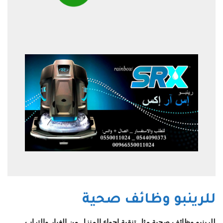
للرينبو وظائف صحية
للرينبو وظائف صحية مثل تنقية اجواء المنزل من الغبار والتراب