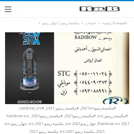
الصفحة الرئيسية
خدمات
مكنسة رينبو | جهاز رينبو
#مكنسةرينبو2021srx, #مكنسة_رينبو_2021, #rainbow_srx,
#مكنسة_رينبو_srx, #مكنسة_رينبو2021, #مكنسة_رينبو2021, Rainbow srx,
Rainbow srx 2021, جهاز رينبوsrx 2021, مكنسة رينبو srx 2021, جهاز رينبو srx
2021, مكنسة رينبو srx 2021 مكنسة رينبو 2021