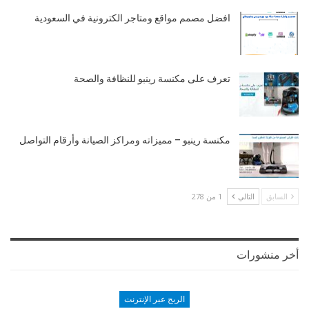
افضل مصمم مواقع ومتاجر الكترونية في السعودية
تعرف على مكنسة رينبو للنظافة والصحة
مكنسة رينبو – مميزاته ومراكز الصيانة وأرقام التواصل
السابق
التالي
1 من 278
أخر منشورات
الربح عبر الإنترنت