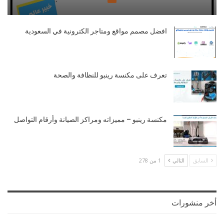
افضل مصمم مواقع ومتاجر الكترونية في السعودية
تعرف على مكنسة رينبو للنظافة والصحة
مكنسة رينبو – مميزاته ومراكز الصيانة وأرقام التواصل
السابق
التالي
1 من 278
أخر منشورات