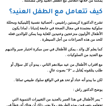
يمكننا من خلالها التعامل مع الطفل العنيد وحل مشكلته .
كيف تتعامل مع الطفل العنيد؟
تشرح الدكتورة كريستين راشيس ، أخصائية نفسية إكلينيكية ومحللة
سلوكية معتمدة في مجال الصحة في جامعة إنديانا ، لماذا يكون
الأطفال الأوليون منزعجين وعنيدين للغاية وما يمكن للوالدين فعله
للحد من هذه الصراعات من أجل السيطرة .
كما يعلم كل والد ، يمكن للأطفال في سن مبكرة اختبار صبر والديهم
مع العديد من السلوكيات .
مع اقتراب الأطفال من عيد ميلادهم الثاني ، يبدو أن كل سؤال أو
طلب يتلقونه يُقابل بـ “لا” بصوت عالٍ .
لكن ما يبدو أنه عناد أو تحد هو في الواقع سلوك طبيعي تمامًا .
يوضح الدكتور راش :
” يمر الأطفال في هذا العمر بالعديد من التغييرات التنموية التي
تجعلهم يتصرفون بهذه الطريقة ، ولا يعني ذلك أن هناك أي خطأ في