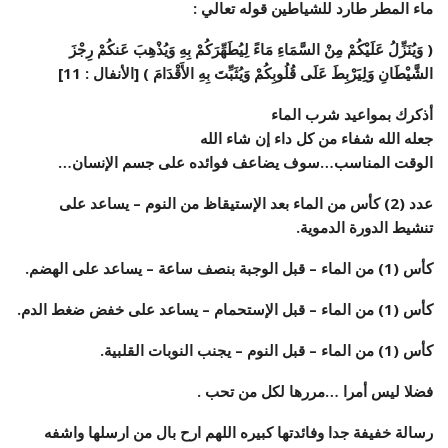
ماء المطر طارد للشياطين قوله تعالي :
( وَيُنَزِّلُ عَلَيْكُمْ مِنْ السَّمَاءِ مَاءً لِيُطَهِّرَكُمْ بِهِ وَيُذْهِبَ عَنكُمْ رِجْزَ
الشَّيْطَانِ وَلِيَرْبِطَ عَلَى قُلُوبِكُمْ وَيُثَبِّتَ بِهِ الأَقْدَامَ ) [الأنفال : 11]
أذكرك بمواعيد شرب الماء
جعله الله شفاء من كل داء إن شاء الله
الوقت المناسب…سوف يضاعف فوائده على جسم الإنسان…
عدد (2) كأس من الماء بعد الإستيقاظ من النوم – يساعد على
تنشيط الدورة الدموية.
كأس (1) من الماء – قبل الوجبة بنصف ساعة – يساعد على الهضم.
كأس (1) من الماء – قبل الإستحمام – يساعد على خفض ضغط الدم.
كأس (1) من الماء – قبل النوم – يجنب النوبات القلبية.
فضلا ليس أمرا …مررها لكل من تحب .
رسالة خفيفة جدا وفائدتها كبيره اللهم ارح بال من ارسلها واشفه