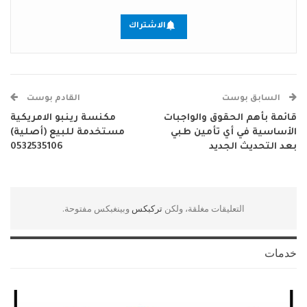
الاشتراك
السابق بوست
القادم بوست
قائمة بأهم الحقوق والواجبات
مكنسة رينبو الامريكية
الأساسية في أي تأمين طبي
مستخدمة للبيع (أصلية)
بعد التحديث الجديد
0532535106
التعليقات مغلقة، ولكن
تركبكس
وبينغبكس مفتوحة.
خدمات