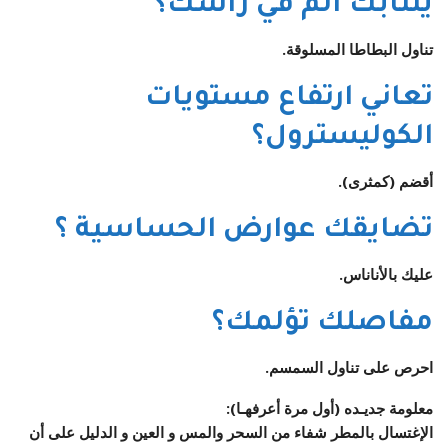
ينتابك ألم في رأسك؟
تناول البطاطا المسلوقة.
تعاني ارتفاع مستويات
الكوليسترول؟
أقضم (كمثرى).
تضايقك عوارض الحساسية ؟
عليك بالأناناس.
مفاصلك تؤلمك؟
احرص على تناول السمسم.
معلومة جديـده (أول مرة أعرفهـا):
الإغتسال بالمطر شفاء من السحر والمس و العين و الدليل على أن