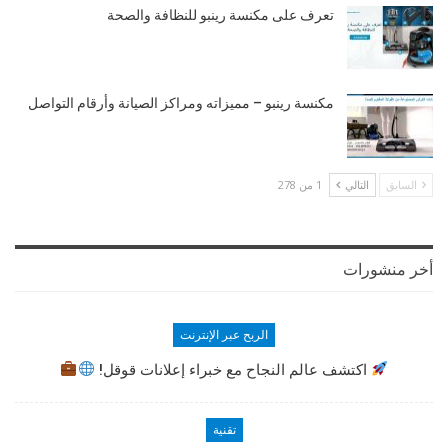
تعرف على مكنسة رينبو للنظافة والصحة
مكنسة رينبو – مميزاته ومراكز الصيانة وأرقام التواصل
السابق
التالي
1 من 278
أخر منشورات
الربح عبر الإنترنت
اكتشف عالم النجاح مع خبراء إعلانات قوقل!
تقنية