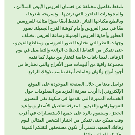
نلتقط تفاصيل مختلفة عن فستان العروس الأبيض المتلألئ ،
والمجوهرات الفاخرة التي ترتديها ، وتسريحة شعرها ،
وبالطبع مكياجها الفاتن. نلتقط أيضًا صورًا مثالية للعروسين
معًا في ممر العروس وأمام كوشة الفرح الجميلة. نصور
العطور وأحذية العروس الجميلة وساعة العريس. تختلف
وجهات النظر التي نختارها لصور العروسين ومقاطع الفيديو ،
حتى نتمكن من التقاط اللحظات الرائعة والتفاصيل في يوم
الزفاف. لدينا باقات خاصة لتختار من بينها. كما نقدم
مجموعة راقية من ألبومات صور الأفراح والتي نختارها من
أجود أنواع وألوان وخامات أنيقة تناسب ذوقك الرفيع.
تواصل معنا من خلال الصفحة الموجودة على الموقع
الإلكتروني إذا أردت معرفة المزيد من المعلومات حول
الخدمات المميزة التي نقدمها في سكينة تقي للتصوير
الفوتوغرافي والفيديو ، لمعرفة تفاصيل الأسعار ومواعيد
الحجز ، وسنقوم بالرد على جميع الاستفسارات في أقرب
وقت ممكن حتى تتمكن من اختيار الشخص المثالي ليوم
زفافك السعيد. نتمنى أن نكون مستحقين لثقتكم الثمينة
وفكركم الصائب دائمًا.