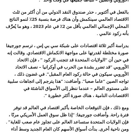
بالفعل في أكتوبر ، حذر صندوق النقد الدولي من أن أكثر من ثلث
الاقتصاد العالمي سينكمش وأن هناك فرصة بنسبة 25٪ لنمو الناتج
المحلي الإجمالي العالمي بأقل من 2٪ في عام 2023 ، وهو ما يُعرَّف
بأنه ركود عالمي .
بدراسة أكبر ثلاثة اقتصادات على شبكة سي بي إس ، ترسم جورجيفا
صورة مختلطة لقدرتها على مواجهة الانكماش الاقتصادي. وقالت إنه
في حين أن “الولايات المتحدة قد تتجنب الركود ” ، فإن الاتحاد
الأوروبي “قد تضرر بشدة من الحرب في أوكرانيا – نصف الاتحاد
الأوروبي سيكون في حالة ركود العام المقبل”. في غضون ذلك ،
تواجه الصين “عاما صعبا”. وأضافت: “هذا يترجم إلى اتجاهات سلبية
على مستوى العالم – عندما ننظر إلى الأسواق الناشئة في
الاقتصادات النامية ، هناك صورة أكثر خطورة “.
ومع ذلك ، فإن التوقعات الخاصة بأكبر اقتصاد في العالم قد توفر
فترة راحة. وأضافت جورجيفا: “إذا ظل سوق العمل الأمريكي مرنًا ،
فإن الولايات المتحدة ستساعد العالم على تجاوز عام صعب للغاية” .
ومن ناحية أخرى. بدأت أسواق الأسهم كان العام الجديد وسط أداء