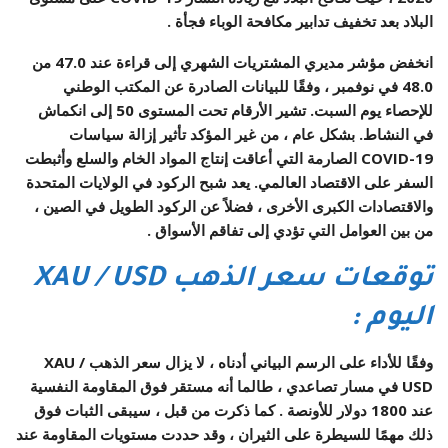
البلاد بعد تخفيف تدابير مكافحة الوباء فجأة .
انخفض مؤشر مديري المشتريات الشهري إلى قراءة عند 47.0 من
48.0 في نوفمبر ، وفقًا للبيانات الصادرة عن المكتب الوطني
للإحصاء يوم السبت. تشير الأرقام تحت المستوى 50 إلى انكماش
في النشاط. بشكل عام ، من غير المؤكد تأثير إزالة سياسات
COVID-19 الصارمة التي أعاقت إنتاج المواد الخام والسلع وأثبطت
السفر على الاقتصاد العالمي. يعد شبح الركود في الولايات المتحدة
والاقتصادات الكبرى الأخرى ، فضلاً عن الركود الطويل في الصين ،
من بين العوامل التي تؤدي إلى تفاقم الأسواق .
توقعات سعر الذهب
/ USD
XAU
اليوم
:
وفقًا للأداء على الرسم البياني أدناه ، لا يزال سعر الذهب XAU /
USD في مسار تصاعدي ، طالما أنه مستقر فوق المقاومة النفسية
عند 1800 دولار للأونصة . كما ذكرت من قبل ، سيبقى الثبات فوق
ذلك مهمًا للسيطرة على الثيران ، وقد حددت مستويات المقاومة عند