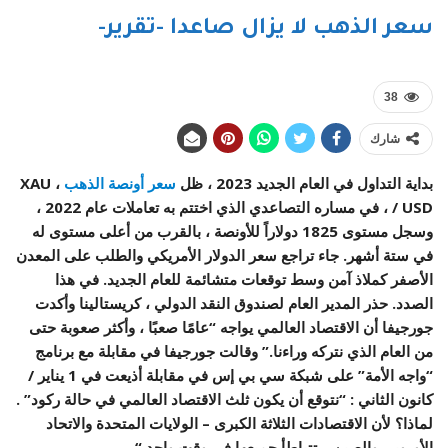
سعر الذهب لا يزال صاعدا -تقرير-
38
شارك
بداية التداول في العام الجديد 2023 ، ظل
سعر أونصة الذهب
، XAU
/ USD ، في مساره التصاعدي الذي اختتم به تعاملات عام 2022 ،
وسجل مستوى 1825 دولاراً للأونصة ، بالقرب من أعلى مستوى له
في ستة أشهر. جاء تراجع سعر الدولار الأمريكي والطلب على المعدن
الأصفر كملاذ آمن وسط توقعات متشائمة للعام الجديد. في هذا
الصدد. حذر المدير العام لصندوق النقد الدولي ، كريستالينا وأكدت
جورجيفا أن الاقتصاد العالمي يواجه “عامًا صعبًا ، وأكثر صعوبة حتى
من العام الذي نتركه وراءنا.” وقالت جورجيفا في مقابلة مع برنامج
“واجه الأمة” على شبكة سي بي إس في مقابلة أذيعت في 1 يناير /
كانون الثاني : “نتوقع أن يكون ثلث الاقتصاد العالمي في حالة ركود” .
لماذا؟ لأن الاقتصادات الثلاثة الكبرى – الولايات المتحدة والاتحاد
الأوروبي والصين – تتباطأ جميعها في وقت واحد “.