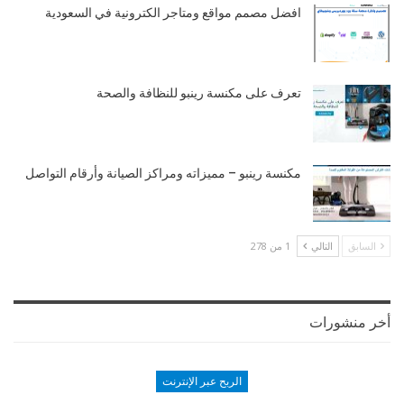
افضل مصمم مواقع ومتاجر الكترونية في السعودية
تعرف على مكنسة رينبو للنظافة والصحة
مكنسة رينبو – مميزاته ومراكز الصيانة وأرقام التواصل
السابق
التالي
1 من 278
أخر منشورات
الربح عبر الإنترنت