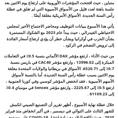
متباين ، حيث افتتحت المؤشرات الأوروبية على ارتفاع يوم الاثنين بعد
جلسة باهتة لعدد قليل من الأسواق الآسيوية التي لم تغلق في عطلة
رأس السنة الجديدة. الأسواق الأمريكية مغلقة أيضًا .
يأتي هذا الأسبوع ببيانات التوظيف ومحاضر الاجتماع الأخير لمجلس
الاحتياطي الفيدرالي ، حيث يبدأ عام 2023 مع الشكوك المستمرة
بشأن الحرب في أوكرانيا وبشأن خطر أن يؤدي ارتفاع أسعار الفائدة
إلى ترويض التضخم في الركود .
من حيث الأداء ، ارتفع مؤشر DAX الألماني بنسبة 0.5٪ في التعاملات
المبكرة إلى 13996.02 ، وارتفع مؤشر CAC40 في باريس بنسبة
0.7٪ إلى 6520.71. الأسواق في بريطانيا والولايات المتحدة مغلقة
يوم الاثنين بسبب عطلة رأس السنة الجديدة. أما بالنسبة لأسواق
الأسهم الآسيوية ، فقد انخفض المؤشر كوسبي وفي كوريا الجنوبية ،
ارتفع 0.5٪ إلى 2225.67 ، وارتفع مؤشر Sensex في مومباي 0.4٪
إلى 61109.23 .
خلال عطلة نهاية الأسبوع ، أظهر تقرير أن التصنيع الصيني انكمش
للشهر الثالث على التوالي في ديسمبر ، في أكبر انخفاض منذ فبراير
2020 ، حيث تكافح البلاد مع زيادة انتشار COVID-19 على مستوى