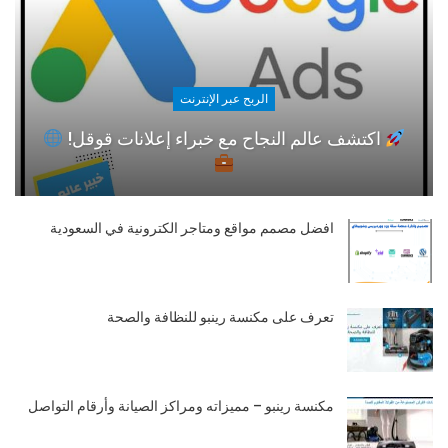
الربح عبر الإنترنت
اكتشف عالم النجاح مع خبراء إعلانات قوقل!
افضل مصمم مواقع ومتاجر الكترونية في السعودية
تعرف على مكنسة رينبو للنظافة والصحة
مكنسة رينبو – مميزاته ومراكز الصيانة وأرقام التواصل