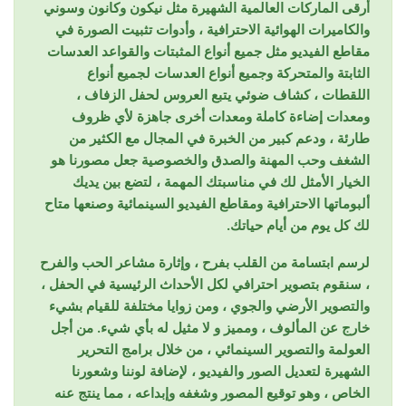
أرقى الماركات العالمية الشهيرة مثل نيكون وكانون وسوني
والكاميرات الهوائية الاحترافية ، وأدوات تثبيت الصورة في
مقاطع الفيديو مثل جميع أنواع المثبتات والقواعد العدسات
الثابتة والمتحركة وجميع أنواع العدسات لجميع أنواع
اللقطات ، كشاف ضوئي يتبع العروس لحفل الزفاف ،
ومعدات إضاءة كاملة ومعدات أخرى جاهزة لأي ظروف
طارئة ، ودعم كبير من الخبرة في المجال مع الكثير من
الشغف وحب المهنة والصدق والخصوصية جعل مصورنا هو
الخيار الأمثل لك في مناسبتك المهمة ، لتضع بين يديك
ألبوماتها الاحترافية ومقاطع الفيديو السينمائية وصنعها متاح
لك كل يوم من أيام حياتك.
لرسم ابتسامة من القلب بفرح ، وإثارة مشاعر الحب والفرح
، سنقوم بتصوير احترافي لكل الأحداث الرئيسية في الحفل ،
والتصوير الأرضي والجوي ، ومن زوايا مختلفة للقيام بشيء
خارج عن المألوف ، ومميز و لا مثيل له بأي شيء. من أجل
العولمة والتصوير السينمائي ، من خلال برامج التحرير
الشهيرة لتعديل الصور والفيديو ، لإضافة لوننا وشعورنا
الخاص ، وهو توقيع المصور وشغفه وإبداعه ، مما ينتج عنه