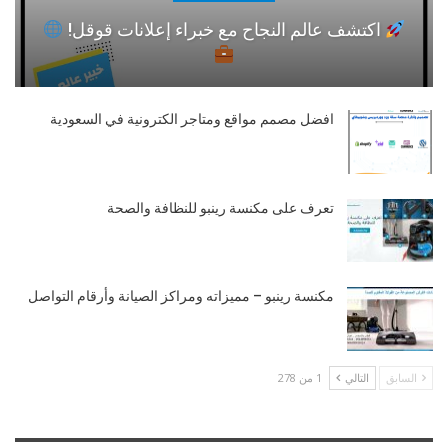
اكتشف عالم النجاح مع خبراء إعلانات قوقل!
افضل مصمم مواقع ومتاجر الكترونية في السعودية
تعرف على مكنسة رينبو للنظافة والصحة
مكنسة رينبو – مميزاته ومراكز الصيانة وأرقام التواصل
السابق
التالي
1 من 278