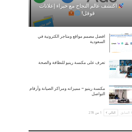
اكتشف عالم النجاح مع خبراء إعلانات
قوقل!
افضل مصمم مواقع ومتاجر الكترونية في
السعودية
تعرف على مكنسة رينبو للنظافة والصحة
مكنسة رينبو – مميزاته ومراكز الصيانة وأرقام
التواصل
السابق
التالي
1 من 278