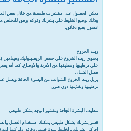
التقشير للبشرة الجافة لع
يمكن الحصول على مقشرات طبيعية من خلال بعض المكو
وذلك بوضع الخليط على بشرتك وفركه برفق للتخلص من خل
غضون بضع دقائق.
زيت الخروع
يحتوي زيت الخروع على حمض الريسينوليك وفيتامين (هـ)
على ترطيبها وتنظيفها من الأتربة والأوساخ. كما أنه 
فصل الشتاء.
يزيل زيت الخروع الشوائب من البشرة الجافة ويعمل عل
ترطيبها وتغذيتها دون ضرر.
تنظيف البشرة الجافة وتقشير الوجه بشكل طبيعي
قشر بشرتك بشكل طبيعي يمكنك استخدام العسل والسكر
افركي بشرتك بالخليط لمدة خمس دقائق واتركيها لمدة 3 دقائق ، ثم اغسلي بشرتك جيداً