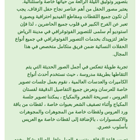
بتصوير وتوثيق الليلة الرائعة من حياتها خاصة واستثنائية.
يعتبر مصور الحفل من أهم عناصر نجاح حفل ​​الزفاف. يجب
أن تكون جميع اللقطات ومقاطع الفيديو احترافية وبصورة
تعبر عن الفرح الكبير في قلوب جميع الحاضرين ، لذا فإن
استوديو أم سلمى للتصوير الفوتوغرافي في مدينة الرياض
جاهز لتزويدك بخدمات التصوير الفوتوغرافي في جميع أنواع
الحفلات النسائية ضمن فريق متكامل متخصص في هذا
المجال.
تجربة طويلة تنعكس في أجمل الصور الحديثة التي يتم
التقاطها بطريقة مدروسة ، حيث نستخدم أحدث أنواع
الكاميرات والعدسات العالمية ، نقوم بعمل جلسات تصوير
خاصة للعرسان ونعرض جميع التفاصيل الدقيقة لفستان
العروس ، تسريحة الشعر والمكياج ، يمكننا تصوير جلسة
المكياج وأثناء تصفيف الشعر بعبوات خاصة ، لقطات من باقة
ورد العروس ولقطات خاصة من المجوهرات والمجوهرات
والاكسسوارات ، بالإضافة إلى لقطات خاصة مع العريس
بأسلوب عصري.
تصوير قاعة الزفاف وتنسيق العمل داخل الصالة بشكل يخدم