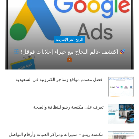
الربح عبر الإنترنت
اكتشف عالم النجاح مع خبراء إعلانات قوقل!
افضل مصمم مواقع ومتاجر الكترونية في السعودية
تعرف على مكنسة رينبو للنظافة والصحة
مكنسة رينبو – مميزاته ومراكز الصيانة وأرقام التواصل