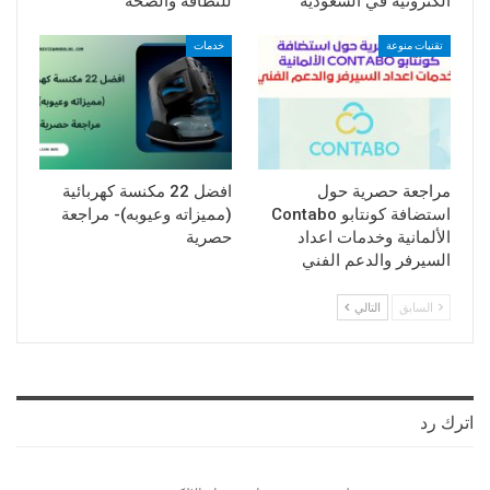
الكترونية في السعودية
للنظافة والصحة
تقنيات منوعة
خدمات
مراجعة حصرية حول
افضل 22 مكنسة كهربائية
استضافة كونتابو Contabo
(مميزاته وعيوبه)- مراجعة
الألمانية وخدمات اعداد
حصرية
السيرفر والدعم الفني
السابق
التالي
اترك رد