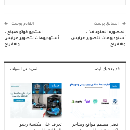
السابق بوست
القادم بوست
المصوره العنود ف َ –
استديو فوتو صباح –
أستوديوهات لتصوير عرايس
أستوديوهات لتصوير عرايس
والافراح
والافراح
قد يعجبك ايضا
المزيد عن المؤلف
تقنية
خدمات
افضل مصمم مواقع ومتاجر
تعرف على مكنسة رينبو