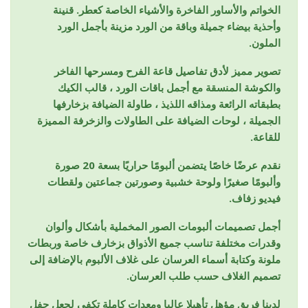
الخواتم والأساور الفاخرة والأشياء الخاصة كعطر. قنينة
وأحذية بيضاء جميلة وباقة من الورد مزينة بأجمل الورد
الملون.
تصوير مميز لأدق تفاصيل قاعة الفرح ومسرحها الفاخر
والكوشة المنسقة مع أجمل باقات الورد ، قالب الكيك
بطبقاته الرائعة ومذاقه اللذيذ ، طاولة الضيافة بزخارفها
الجميلة ، لوحات الضيافة على الطاولات والزخرفة المميزة
للقاعة.
نقدم عرضًا خاصًا يتضمن ألبومًا حراريًا بسعة 20 صورة
وألبومًا صغيرًا ولوحة خشبية وصورتين جماعتين ولقطات
فيديو زفاف.
أجمل تصميمات ألبومات الصور المخملية بأشكال وألوان
وقدرات مختلفة تناسب جميع الأذواق بزخارف خاصة وربطات
ملونة وكتابة أسماء العرسان على غلاف الألبوم بالإضافة إلى
تصميم الغلاف حسب طلب العرسان.
لدينا فريق مؤهل تأهيلا عاليا ومعدات كاملة تكفي لجعل حفل