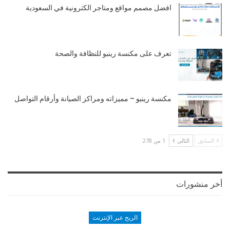
افضل مصمم مواقع ومتاجر الكترونية في السعودية
تعرف على مكنسة رينبو للنظافة والصحة
مكنسة رينبو – مميزاته ومراكز الصيانة وأرقام التواصل
السابق
التالي
1 من 278
أخر منشورات
الربح عبر الإنترنت