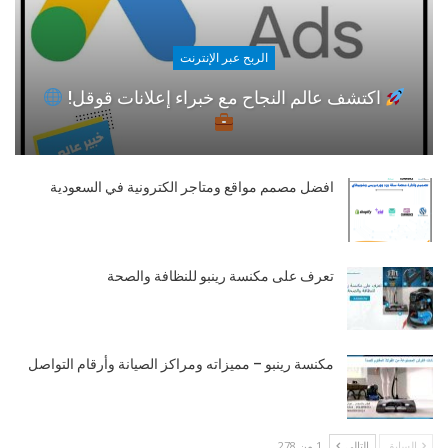
الربح عبر الإنترنت
اكتشف عالم النجاح مع خبراء إعلانات قوقل!
افضل مصمم مواقع ومتاجر الكترونية في السعودية
تعرف على مكنسة رينبو للنظافة والصحة
مكنسة رينبو – مميزاته ومراكز الصيانة وأرقام التواصل
السابق
التالي
1 من 278