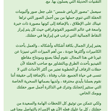
التقنيات الحديثة التي يعملون بها. مع.
سيعمل “مصور الرياض شمس” على جعل صور وألبومات
الحفلة التي تنوي حملها من بين أجمل الصور التي تراها
عيناك على الإطلاق ، بالإضافة إلى كونها مصورة ذات خبرة
واسعة في عالم التصوير الفوتوغرافي حيث كل يتم إبراز
النقاط الجمالية التي ترغب في إبرازها في حفلتك.
يعتبر إبراز الجمال بكافة أشكاله وأشكاله ، والعمل بأحدث
الكاميرات وأكثرها جودة ، من أهم الميزات التي تميزنا عن
غيرنا في هذا المجال. نقوم أيضًا بصنع ومونتاج مقاطع
الفيديو بأحدث الطرق وبالتشاور مع صاحب الحفلة لأن
حفلات الزفاف أو الخطوبة تعتبر من أكثر الأحداث التي لا
تنسى في حياة الجميع. شاب وفتاة ، بالإضافة إلى حقيقة أننا
نقوم بعملنا بأيدي محترفة ، ولديها بصماتها السحرية الخاصة
التي ستثير إعجابك وتترك في الذاكرة أجمل صور حفلتك
ويومك الخاص.
ولكي تتمكن من توثيق كل اللحظات الهامة والسعيدة من
حفلتك ، كل ما عليك فعله الآن هو الإسراع بالتواصل معنا في