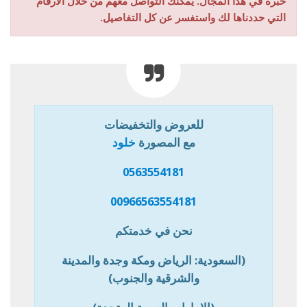
خبرة في هذا المجال. يمكنك التواصل معهم من خلال الأرقام
التي حددناها لك واستفسر عن كل التفاصيل.
للعروض والتخفيضات
مع المصورة
خلود
0563554181
00966563554181
نحن في خدمتكم
(السعودية: الرياض ومكة وجدة والمدينة
والشرقية والجنوب)