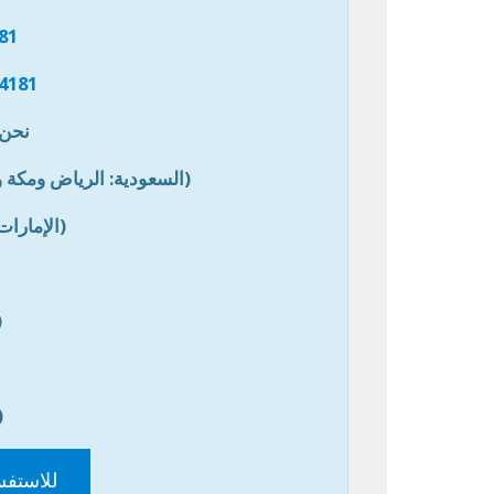
81
4181
نحن 
(السعودية: الرياض ومكة و
(الإمارات
(
(
للاستفس