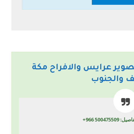
وير عرايس والافراح مكة
ف والجنوب
فاصيل:
+966 500475509