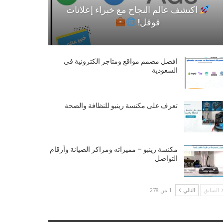
اكتشف عالم النجاح مع خبراء إعلانات
قوقل!
افضل مصمم مواقع ومتاجر الكترونية في
السعودية
تعرف على مكنسة رينبو للنظافة والصحة
مكنسة رينبو – مميزاته ومراكز الصيانة وأرقام
التواصل
السابق
التالي
1 من 278