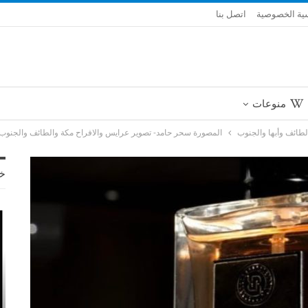
ية الخصوصية
اتصل بنا
منوعات
طائف وأبها والجنوب
المصورة سحر حامد- تصوير عرايس والافراح مكة والطائف والجنوب
خ