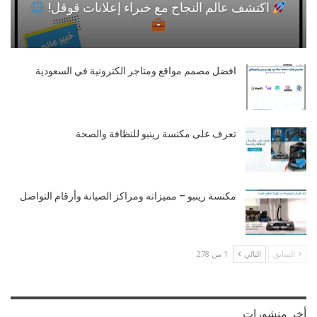
اكتشف عالم النجاح مع خبراء إعلانات قوقل!
افضل مصمم مواقع ومتاجر الكترونية في السعودية
تعرف على مكنسة رينبو للنظافة والصحة
مكنسة رينبو – مميزاته ومراكز الصيانة وأرقام التواصل
السابق
التالي
1 من 278
أخر منشورات