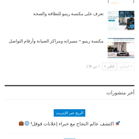
تعرف على مكنسة رينبو للنظافة والصحة
مكنسة رينبو – مميزاته ومراكز الصيانة وأرقام التواصل
السابق
التالي
1 من 278
أخر منشورات
الربح عبر الإنترنت
اكتشف عالم النجاح مع خبراء إعلانات قوقل!