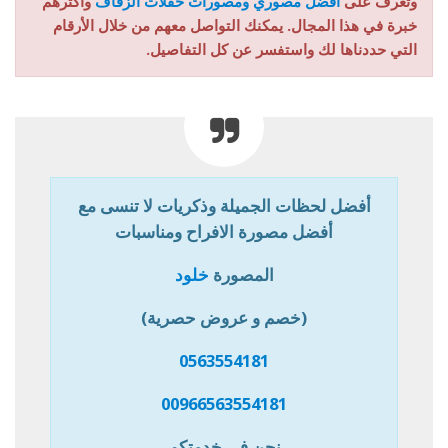
وتعرف على
أفضل مصوري ومصورات حفلات الزفاف
وأكثرهم
خبرة في هذا المجال. يمكنك التواصل معهم من خلال الأرقام
التي حددناها لك واستفسر عن كل التفاصيل.
أفضل لحظات الجميلة وذكريات لا تنسى مع
أفضل مصورة الافراح ومناسبات
المصورة
خلود
(خصم و عروض حصرية)
0563554181
00966563554181
نحن في خدمتكم