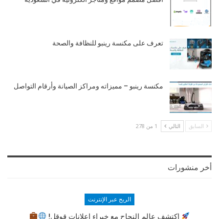
تعرف على مكنسة رينبو للنظافة والصحة
مكنسة رينبو – مميزاته ومراكز الصيانة وأرقام التواصل
السابق
التالي
1 من 278
أخر منشورات
الربح عبر الإنترنت
اكتشف عالم النجاح مع خبراء إعلانات قوقل!