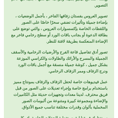
التصوير.
تصوير العروس بفستان زفافها الفاخر ، بأجمل الوضعيات ،
بإضاءة جميلة وتأثيرات تضفي سحرًا خاصًا على الصور
واللقطات الخاصة بإكسسوارات العروس ، والتي توضع على
بطاقة الدعوة أو بجانب باقات الورد أو سطح رخامي فاخر مع
الإضاءة المنعكسة بطريقة لافتة للنظر.
تصور أدق تفاصيل قاعة الفرح والأرضيات الرخامية والأسقف
الجميلة والمسرح والأرائك والطاولات والكراسي الموزعة
بشكل جميل ، كوشة جميلة منسقة مع أجمل باقات الورد
ودرج الزفاف وممر الزفاف الرخامي.
عمل فيديوهات خاصة لحفل الزفاف والزفاف بمونتاج مميز
باستخدام برامج خاصة وإجراء تعديلات على الصور من قبل
فريق محترف. لدينا معدات وتجهيزات حديثة مثل الكاميرات
والإضاءة ومجموعة كبيرة ومتنوعة من ألبومات الصور
المخملية بألوان وقدرات مختلفة تناسب جميع الأذواق.
سينتظرك فريقنا ليقوم بتغطية الحفلات الخاصة بك بكل