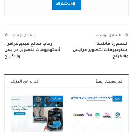
الاشتراك
السابق بوست
القادم بوست
المصورة فاطمة –
رحاب صالح فيديوغرافر –
أستوديوهات لتصوير عرايس
أستوديوهات لتصوير عرايس
والافراح
والافراح
قد يعجبك ايضا
المزيد عن المؤلف
تقنية
خدمات