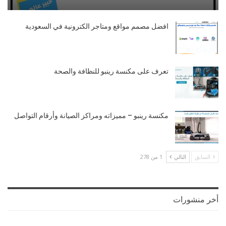
افضل مصمم مواقع ومتاجر الكترونية في السعودية
تعرف على مكنسة رينبو للنظافة والصحة
مكنسة رينبو – مميزاته ومراكز الصيانة وأرقام التواصل
السابق
التالي
1 من 278
أخر منشورات