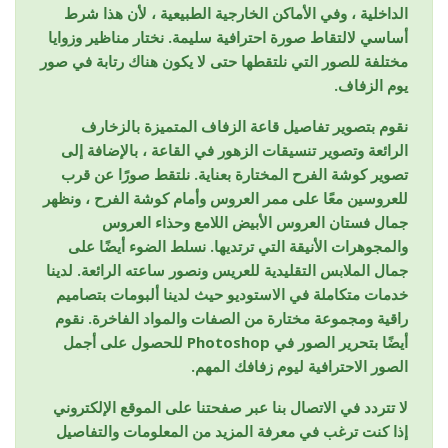
الداخلية ، وفي الأماكن الخارجية الطبيعية ، لأن هذا شرط
أساسي لالتقاط صورة احترافية سليمة. نختار مناظير وزوايا
مختلفة للصور التي نلتقطها حتى لا يكون هناك رتابة في صور
يوم الزفاف.
نقوم بتصوير تفاصيل قاعة الزفاف المتميزة بالزخارف
الرائعة وتصوير تنسيقات الزهور في القاعة ، بالإضافة إلى
تصوير كوشة الفرح المختارة بعناية. نلتقط صورًا عن قرب
للعروسين معًا على ممر العروس وأمام كوشة الفرح ، ونظهر
جمال فستان العروس الأبيض اللامع وحذاء العروس
والمجوهرات الأنيقة التي ترتديها. نسلط الضوء أيضًا على
جمال الملابس التقليدية للعريس ونصور ساعته الرائعة. لدينا
خدمات متكاملة في الاستوديو حيث لدينا ألبومات بتصاميم
راقية ومجموعة مختارة من الصفات والمواد الفاخرة. نقوم
أيضًا بتحرير الصور في Photoshop للحصول على أجمل
الصور الاحترافية ليوم زفافك المهم.
لا تتردد في الاتصال بنا عبر صفحتنا على الموقع الإلكتروني
إذا كنت ترغب في معرفة المزيد من المعلومات والتفاصيل