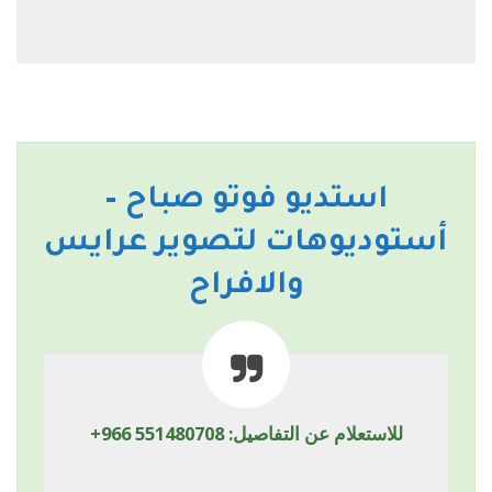
استديو فوتو صباح –
أستوديوهات لتصوير عرايس
والافراح
للاستعلام عن التفاصيل:
+966 551480708