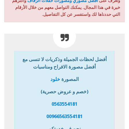
وتعرف على
أفضل مصوري ومصورات حفلات الزفاف
وأكثرهم
خبرة في هذا المجال. يمكنك التواصل معهم من خلال الأرقام
التي حددناها لك واستفسر عن كل التفاصيل.
أفضل لحظات الجميلة وذكريات لا تنسى مع
أفضل مصورة الافراح ومناسبات
المصورة
خلود
(خصم و عروض حصرية)
0563554181
00966563554181
نحن في خدمتكم