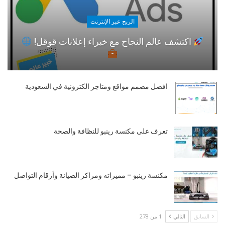
الربح عبر الإنترنت
اكتشف عالم النجاح مع خبراء إعلانات قوقل!
افضل مصمم مواقع ومتاجر الكترونية في السعودية
تعرف على مكنسة رينبو للنظافة والصحة
مكنسة رينبو – مميزاته ومراكز الصيانة وأرقام التواصل
السابق
التالي
1 من 278