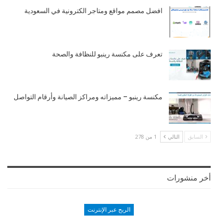
افضل مصمم مواقع ومتاجر الكترونية في السعودية
تعرف على مكنسة رينبو للنظافة والصحة
مكنسة رينبو – مميزاته ومراكز الصيانة وأرقام التواصل
السابق
التالي
1 من 278
أخر منشورات
الربح عبر الإنترنت