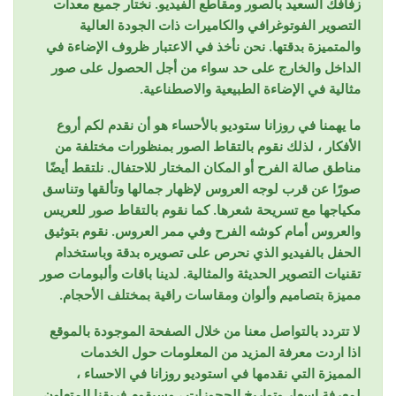
زفافك السعيد بالصور ومقاطع الفيديو. نختار جميع معدات
التصوير الفوتوغرافي والكاميرات ذات الجودة العالية
والمتميزة بدقتها. نحن نأخذ في الاعتبار ظروف الإضاءة في
الداخل والخارج على حد سواء من أجل الحصول على صور
مثالية في الإضاءة الطبيعية والاصطناعية.
ما يهمنا في روزانا ستوديو بالأحساء هو أن نقدم لكم أروع
الأفكار ، لذلك نقوم بالتقاط الصور بمنظورات مختلفة من
مناطق صالة الفرح أو المكان المختار للاحتفال. نلتقط أيضًا
صورًا عن قرب لوجه العروس لإظهار جمالها وتألقها وتناسق
مكياجها مع تسريحة شعرها. كما نقوم بالتقاط صور للعريس
والعروس أمام كوشه الفرح وفي ممر العروس. نقوم بتوثيق
الحفل بالفيديو الذي نحرص على تصويره بدقة وباستخدام
تقنيات التصوير الحديثة والمثالية. لدينا باقات وألبومات صور
مميزة بتصاميم وألوان ومقاسات راقية بمختلف الأحجام.
لا تتردد بالتواصل معنا من خلال الصفحة الموجودة بالموقع
اذا اردت معرفة المزيد من المعلومات حول الخدمات
المميزة التي نقدمها في استوديو روزانا في الاحساء ،
لمعرفة اسعار وتواريخ الحجوزات ، وسيقوم فريقنا المتعاون