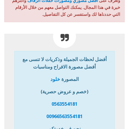
وتعرف على
أفضل مصوري ومصورات حفلات الزفاف
وأكثرهم
خبرة في هذا المجال. يمكنك التواصل معهم من خلال الأرقام
التي حددناها لك واستفسر عن كل التفاصيل.
أفضل لحظات الجميلة وذكريات لا تنسى مع
أفضل مصورة الافراح ومناسبات
المصورة
خلود
(خصم و عروض حصرية)
0563554181
00966563554181
نحن في خدمتكم