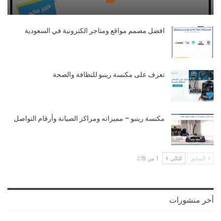
افضل مصمم مواقع ومتاجر الكترونية في السعودية
تعرف على مكنسة رينبو للنظافة والصحة
مكنسة رينبو – مميزاته ومراكز الصيانة وأرقام التواصل
السابق
التالي
1 من 278
أخر منشورات