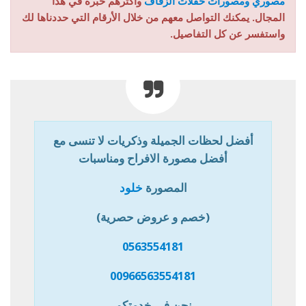
مصوري ومصورات حفلات الزفاف
وأكثرهم خبرة في هذا
المجال. يمكنك التواصل معهم من خلال الأرقام التي حددناها لك
واستفسر عن كل التفاصيل.
أفضل لحظات الجميلة وذكريات لا تنسى مع
أفضل مصورة الافراح ومناسبات
المصورة
خلود
(خصم و عروض حصرية)
0563554181
00966563554181
نحن في خدمتكم