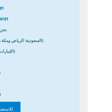
81
4181
نحن 
(السعودية: الرياض ومكة و
(الإمارات
(
(
للاستفس