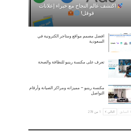
اكتشف عالم النجاح مع خبراء إعلانات
قوقل!
افضل مصمم مواقع ومتاجر الكترونية في
السعودية
تعرف على مكنسة رينبو للنظافة والصحة
مكنسة رينبو – مميزاته ومراكز الصيانة وأرقام
التواصل
السابق
التالي
1 من 278