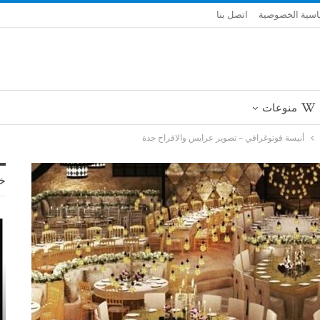
سية الخصوصية
اتصل بنا
منوعات
أنيسة فوتوغرافي – تصوير عرايس والافراح جدة
خ