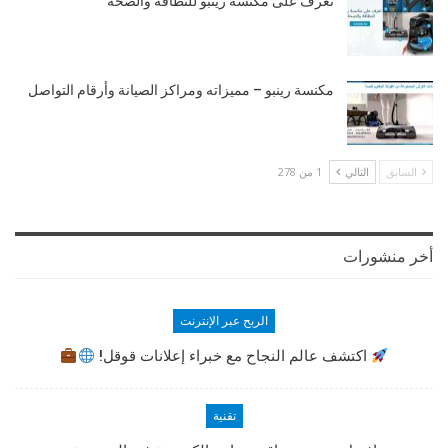
تعرف على مكنسة رينبو للنظافة والصحة
مكنسة رينبو – مميزاته ومراكز الصيانة وأرقام التواصل
السابق
التالي
1 من 278
أخر منشورات
الربح عبر الإنترنت
اكتشف عالم النجاح مع خبراء إعلانات قوقل!
تقنية