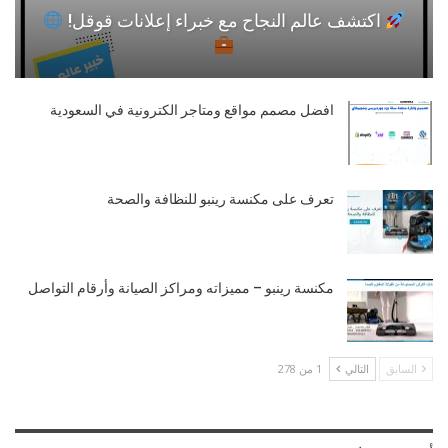
اكتشف عالم النجاح مع خبراء إعلانات قوقل!
افضل مصمم مواقع ومتاجر الكترونية في السعودية
تعرف على مكنسة رينبو للنظافة والصحة
مكنسة رينبو – مميزاته ومراكز الصيانة وأرقام التواصل
السابق
التالي
1 من 278