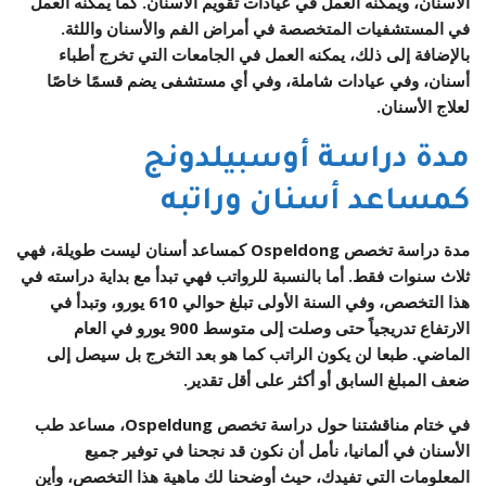
الأسنان، ويمكنه العمل في عيادات تقويم الأسنان. كما يمكنه العمل
في المستشفيات المتخصصة في أمراض الفم والأسنان واللثة.
بالإضافة إلى ذلك، يمكنه العمل في الجامعات التي تخرج أطباء
أسنان، وفي عيادات شاملة، وفي أي مستشفى يضم قسمًا خاصًا
لعلاج الأسنان.
مدة دراسة أوسبيلدونج
كمساعد أسنان وراتبه
مدة دراسة تخصص Ospeldong كمساعد أسنان ليست طويلة، فهي
ثلاث سنوات فقط. أما بالنسبة للرواتب فهي تبدأ مع بداية دراسته في
هذا التخصص، وفي السنة الأولى تبلغ حوالي 610 يورو، وتبدأ في
الارتفاع تدريجياً حتى وصلت إلى متوسط 900 يورو في العام
الماضي. طبعا لن يكون الراتب كما هو بعد التخرج بل سيصل إلى
ضعف المبلغ السابق أو أكثر على أقل تقدير.
في ختام مناقشتنا حول دراسة تخصص
Ospeldung، مساعد طب
الأسنان في ألمانيا،
نأمل أن نكون قد نجحنا في توفير جميع
المعلومات التي تفيدك، حيث أوضحنا لك ماهية هذا التخصص، وأين