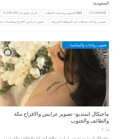
السعودية.
COOKWARE
R&B للتصوير وخدمات الحفلات
افران جليم غاز GLEM GAS
تصوير زواجات وحفلات في المنطقة الشرقية
تصوير عرايس الافراح ومناسبات بجد
تصوير زواجات والمناسبات في مكة والطائف وأبها والجنوب
ماجيكال استديو- تصوير عرايس والافراح مكة
والطائف والجنوب
0
ماجيكال استديو- تصوير عرايس والافراح مكة والطائف والجنوب -