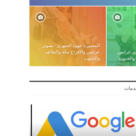
المصورة عهود السهري- تصوير
ير عرايس
عرايس والافراح مكة والطائف
 والجنوب
والجنوب
دمات