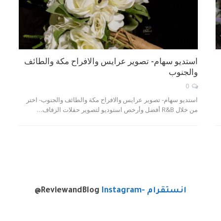
استديو سهام- تصوير عرايس والافراح مكة والطائف
والجنوب
0
استديو سهام- تصوير عرايس والافراح مكة والطائف والجنوب- اختر
من خلال R&B أفضل وأرخص استوديو لتصوير حفلات الزفاف…
انستقرام -Instagram
@ReviewandBlog