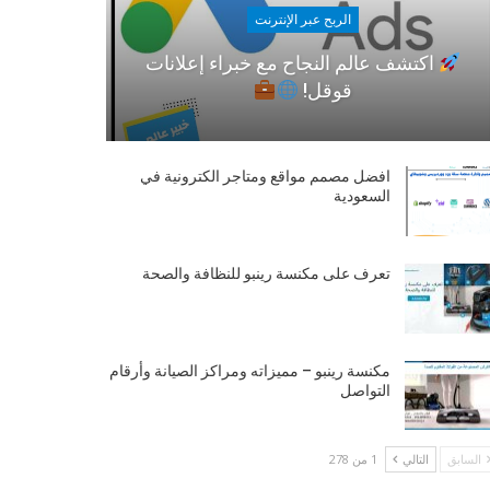
الربح عبر الإنترنت
اكتشف عالم النجاح مع خبراء إعلانات
قوقل!
افضل مصمم مواقع ومتاجر الكترونية في
السعودية
تعرف على مكنسة رينبو للنظافة والصحة
مكنسة رينبو – مميزاته ومراكز الصيانة وأرقام
التواصل
السابق
التالي
1 من 278