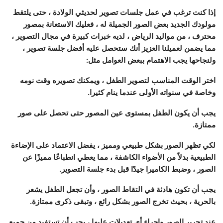
إذا كنت ترغب في عمل جلسات تصوير لحديثي الولادة ، حتى يلتقط
مولودك الجديد بعض الصور الجميلة له ، فعليك الاستعانة بمصور
محترف ، من مواليد الرياض ، لديه خبرات كبيرة في مجال التصوير ،
مما يضمن لعميلنا العزيز أنك ستحصل عليه أفضل جلسة تصوير ،
ولنجاحها يجب الاهتمام ببعض العوامل مثل:
اختر الوقت المناسب لتصوير الطفل ، ويمكنك تصويره وقت نومه
وخاصة في سنواته الأولى عندما ينام كثيرا.
يجب أن يكون الطفل بمستوى عين المصور حتى تحصل على صور
ممتازة.
لكي تظهر الصور بشكل طبيعي ومميز ، يفضل الاعتماد على الإضاءة
الطبيعية بدلاً من الأضواء الكاشفة ، مما يعطي انطباعًا مميزًا عن
الصور ، وضبط الكاميرا جيدًا قبل بدء جلسة التصوير.
يجب أن تكون هادئة في التقاط الصور ، وأن تجعل الطفل يشعر
بالحرية ، بحيث تخرج الصور بشكل رائع ، وتبقى ذكرى ممتازة.
عند تحرير الصور وإجراء أي تعديلات عليها ، يجب أن تستفيد من جميع