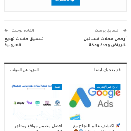
الاشتراك
السابق بوست
القادم بوست
أرخص محلات فساتين
تنسيق حفلات توديع
بالرياض وجدة ومكة
العزوبية
قد يعجبك ايضا
المزيد عن المؤلف
الربح عبر الإنترنت
تقنية
اكتشف عالم النجاح مع
افضل مصمم مواقع ومتاجر