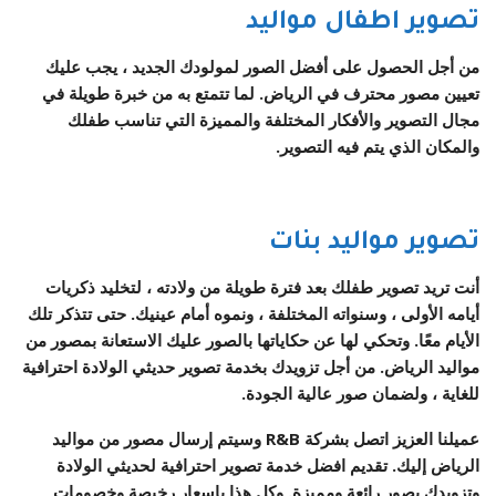
تصوير اطفال مواليد
من أجل الحصول على أفضل الصور لمولودك الجديد ، يجب عليك
تعيين مصور محترف في الرياض. لما تتمتع به من خبرة طويلة في
مجال التصوير والأفكار المختلفة والمميزة التي تناسب طفلك
والمكان الذي يتم فيه التصوير.
تصوير مواليد بنات
أنت تريد تصوير طفلك بعد فترة طويلة من ولادته ، لتخليد ذكريات
أيامه الأولى ، وسنواته المختلفة ، ونموه أمام عينيك. حتى تتذكر تلك
الأيام معًا. وتحكي لها عن حكاياتها بالصور عليك الاستعانة بمصور من
مواليد الرياض. من أجل تزويدك بخدمة تصوير حديثي الولادة احترافية
للغاية ، ولضمان صور عالية الجودة.
عميلنا العزيز اتصل بشركة R&B وسيتم إرسال مصور من مواليد
الرياض إليك. تقديم افضل خدمة تصوير احترافية لحديثي الولادة
وتزويدك بصور رائعة ومميزة. وكل هذا باسعار رخيصة وخصومات