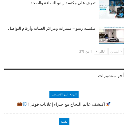
تعرف على مكنسة رينبو للنظافة والصحة
مكنسة رينبو – مميزاته ومراكز الصيانة وأرقام التواصل
السابق
التالي
1 من 278
أخر منشورات
الربح عبر الإنترنت
اكتشف عالم النجاح مع خبراء إعلانات قوقل!
تقنية