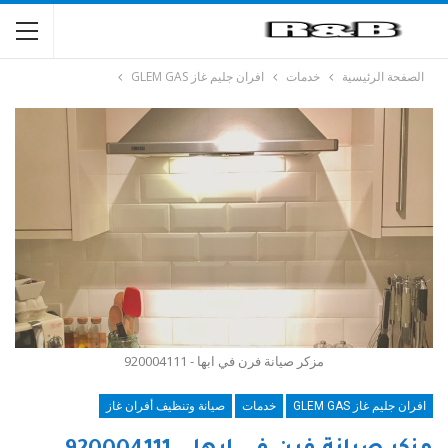
الصفحة الرئيسية
خدمات
افران جليم غاز GLEM GAS
مزكر صيانة فرن في ابها - 920004111
افران جليم غاز GLEM GAS
خدمات
صيانة وتنظيف أفران غاز