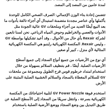
لمدة عامين من المصد إلى المصد.
تتضمن إعادة بناء الوزن الإجمالي: الصرف الصحي الكامل للوحدة
بأكملها وأي عناصر مجددة متضمنة استبدال أي أجزاء تالفة بأدوات ما
بعد البيع أيضًا العديد من أجزاء وملحقات GV عالية الجودة مثل
الأدوات والعصي والخراطيم وحوض المياه الرباعي. نحن لسنا تابعين
لشركة Rexair بأي حال من الأحوال ، وقد أعيد تشكيلها بواسطة GV
، وليس Rexair. المكنسة الكهربائية راينبو هي المكنسة الكهربائية
المثالية لأي منزل ، كبير أو صغير.
أي نوع من الأرضيات من جميع أنواع السجاد إلى جميع أسطح
الأرضيات الصلبة. أيضًا ، قم بتنظيف السلالم بسهولة من خلال
استخدام امتداد خرطوم قوس قزح الطويل ومجموعة من ملحقات
GV للسلالم المغطاة بالسجاد والسلالم الخشبية الصلبة المثبتة على
الأرض.
استخدم فوهة GV Power Nozzle لتلبية احتياجاتك من المكنسة
الكهربائية بسرعة ، وانتقل سريعًا من السجاد إلى الأسطح الصلبة عن
طريق التبديل بين وضع السجاد ووضع الأرضية الصلبة باستخدام