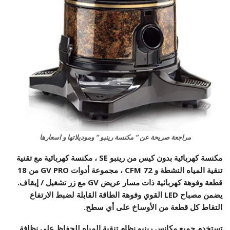
مراجعة صريحة عن ” مكنسة رينبو ” وموديلاتها و اسعارها
مكنسة كهربائية بدون كيس من رينبو SE ، مكنسة كهربائية مع تقنية
تنقية المياه النشطة و 72 CFM ، مجموعة أدوات GV PRO من 18
قطعة وفوهة كهربائية ذات مسار عريض GV مع زر تشغيل / إيقاف.
يضمن مصباح LED القوي وفوهة الطاقة القابلة لضبط الارتفاع
التقاط كل قطعة من الأوساخ على أي سطح.
تستخدم جميع مكانس رينبو نظام تنقية المياه للحفاظ على نظافة