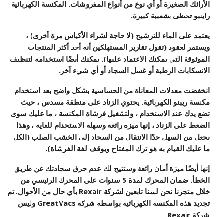
الأرائك الصغيرة أو أي نوع من أنواع المفروشات. المكنسة الكهربائية
راينبو تحظى بشعبية كبيرة.
يعتمد على الماء للترشيح (لا حاجة لشراء الأكياس مرة أخرى) ،
ويستمر لعقود (تقول تقارير المستهلكين أنه أحد أكثر المنتجات
الموثوقة التي يمكنك الاعتماد عليها). يمكنك أيضًا استخدامه لتنظيف
الانسكابات الرطبة أو غسل السجاد أو أي شيء آخر.
انخفضت معدلات المعاناة من الحساسية بشكل واضح بعد استخدام
مكنسة ريبنو الكهربائية. يحتوي الزناد على منطقة مسدس ، حيث
تضع يدك عند الاستخدام ، ولتشغيل فرشاة المكنسة ، ما عليك سوى
الضغط على الزناد ، إنها ميزة رائعة وسهلة الاستخدام للغاية ، وهذا
يجعل من السهل جدًا الانتقال من السجاد إلى الخشب الصلب (الكل
ما عليك القيام به هو ترك المفتاح ويوقف لفة الفرشاة).
إنها أيضًا ميزة أمان رائعة وستتيح لك عدم حرق سجادتك عن طريق
الخطأ. ضمان المحرك لمدة 5 سنوات على المحرك الرئيسي من
خلال متجرنا نحن لسنا تابعين لشركة Rexair بأي حال من الأحوال. تم
تجديد هذه المكنسة الكهربائية بواسطة شركة GreatVacs وليس
شركة Rexair.