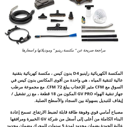
مراجعة صريحة عن ” مكنسة رينبو ” وموديلاتها و اسعارها
المكنسة الكهربائية راينبو D4 بدون كيس ، مكنسة كهربائية بتقنية
عالية لتنقية المياه ، هي واحدة من أقوى المكانس بدون كيس في
السوق مع CFM مثير للإعجاب يبلغ 72 CFM. مع مجموعة مرطب
جهاز تنقية الهواء GV PRO المكون من 18 قطعة ، مع زر تشغيل /
إيقاف للتبديل بسهولة بين السجاد والأسطح الصلبة.
مصباح أمامي قوي وفوهة طاقة قابلة لضبط الارتفاع. تسمح إعادة
البناء الكاملة من أعلى إلى أسفل من شركة GV الخبيرة ومرافقها
عالية الجودة بضمان محدود لمدة 5 سنوات للمحرك وضمان محدود