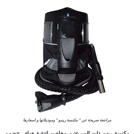
مراجعة صريحة عن ” مكنسة رينبو ” وموديلاتها و اسعارها
مكنسة رينبو ذات السرعتين مخلفين لتنقية هواء . تتضمن