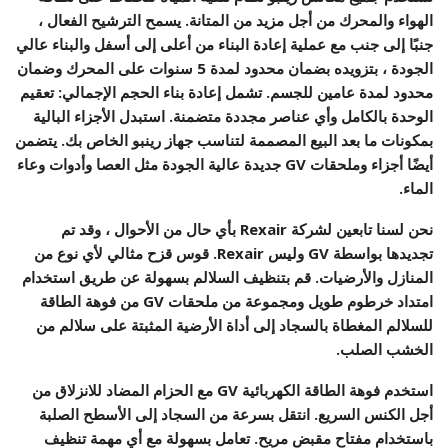
الهواء والمحرك من أجل مزيد من المتانة. يسمح الترشيح الفعال ،
جنبًا إلى جنب مع عملية إعادة البناء من أعلى إلى أسفل والبناء عالي
الجودة ، بتزويده بضمان محدود لمدة 5 سنوات على المحرك وضمان
محدود لمدة عامين للجسم. تشمل إعادة بناء الحجم الإجمالي: تعقيم
الوحدة بالكامل وأي عناصر مجددة متضمنة. استبدل الأجزاء البالية
بمكونات ما بعد البيع المصممة لتناسب جهاز رينبو الخاص بك. يتضمن
أيضًا أجزاء وملحقات GV جديدة عالية الجودة مثل العصا وأدوات وعاء
الماء.
نحن لسنا تابعين لشركة Rexair بأي حال من الأحوال ، وقد تم
تجديدها بواسطة GV وليس Rexair. قوس قزح مثالي لأي نوع من
المنازل والأرضيات. قم بتنظيف السلالم بسهولة عن طريق استخدام
امتداد خرطوم طويل ومجموعة من ملحقات GV من فوهة الطاقة
للسلالم المغطاة بالسجاد إلى أداة الأرضية المثبتة على سلالم من
الخشب الصلب.
استخدم فوهة الطاقة الكهربائية GV مع الحزام المضاد للانزلاق من
أجل الكنس السريع. انتقل بسرعة من السجاد إلى الأسطح الصلبة
باستخدام مفتاح مقبض مريح. تعامل بسهولة مع أي مهمة تنظيف