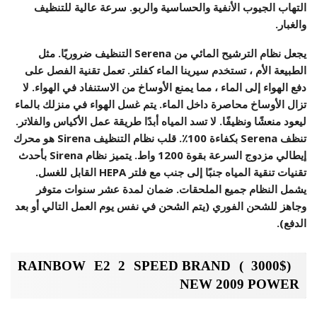
التهاب الجيوب الأنفية والحساسية والربو. سرعة عالية للتنظيف
والغبار.
يجعل نظام الترشيح المائي من Serena التنظيف ضروريًا. مثل
الطبيعة الأم ، تستخدم سيرينا الماء كفلتر. تعمل تقنية الفصل على
دفع الهواء إلى الماء ، مما يمنع الأوساخ من الاستنفاد في الهواء. لا
تزال الأوساخ محاصرة داخل الماء. يتم غسل الهواء في منزلك بالماء
ليعود منعشًا ونظيفًا. لا تسد المياه أبدًا طريقة عمل الأكياس والفلاتر.
تنظف Serena بكفاءة 100٪. قلب نظام التنظيف Sirena هو محرك
إيطالي مزدوج السرعة بقوة 1200 واط. يتميز نظام Sirena بأحدث
تقنيات تنقية المياه جنبًا إلى جنب مع فلتر HEPA القابل للغسل.
يشمل النظام جميع الملحقات. ضمان لمدة عشر سنوات متوفر
وجاهز للشحن الفوري (يتم الشحن في نفس يوم العمل التالي أو بعد
الدفع).
(3000$ ) RAINBOW E2 2 SPEED BRAND
NEW 2009 POWER