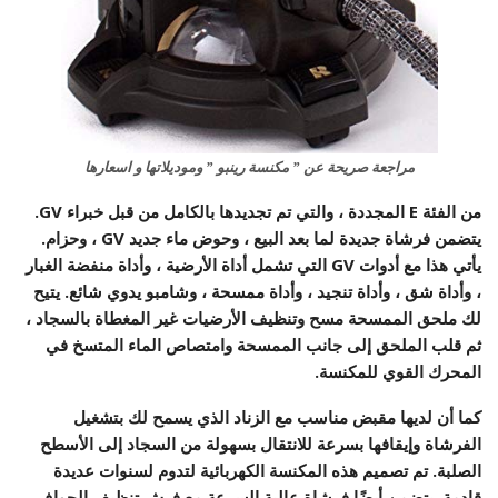
مراجعة صريحة عن ” مكنسة رينبو ” وموديلاتها و اسعارها
من الفئة E المجددة ، والتي تم تجديدها بالكامل من قبل خبراء GV.
يتضمن فرشاة جديدة لما بعد البيع ، وحوض ماء جديد GV ، وحزام.
يأتي هذا مع أدوات GV التي تشمل أداة الأرضية ، وأداة منفضة الغبار
، وأداة شق ، وأداة تنجيد ، وأداة ممسحة ، وشامبو يدوي شائع. يتيح
لك ملحق الممسحة مسح وتنظيف الأرضيات غير المغطاة بالسجاد ،
ثم قلب الملحق إلى جانب الممسحة وامتصاص الماء المتسخ في
المحرك القوي للمكنسة.
كما أن لديها مقبض مناسب مع الزناد الذي يسمح لك بتشغيل
الفرشاة وإيقافها بسرعة للانتقال بسهولة من السجاد إلى الأسطح
الصلبة. تم تصميم هذه المكنسة الكهربائية لتدوم لسنوات عديدة
قادمة. يتضمن أيضًا فرشاة عالية السرعة مع فرش تنظيف الحواف.