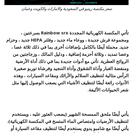
سعر مكنسة رينبو في السعودية والامارات والكويت وعمان
تأتي المكنسة الكهربائية المجددة Rainbow srx بسرعتين ،
ومجموعة فرش جديدة ، ووعاء ماء جديد ، وفلتر HEPA جديد ، وحزام
جديد. محملة أيضًا بالكامل بإضافات أخرى بما في ذلك ثلاثة عصا ،
وعصا تمديد ، وثلاثة أحزمة إضافية ، ودليل المالك ، وزجاجتين من
الروائح العطرية. تأتي مع أدوات جديدة بما في ذلك أداة الأرضية
ومنفضة الغبار وأداة الشقوق وأداة التنجيد وفرشاة توربو صغيرة
الرأس مثالية لتنظيف السلالم والأرائك ومقاعد السيارات ، وهذه
الأدوات رائعة أيضًا لتنظيف الأشياء التي يصعب الوصول إليها مثل
شعر الحيوانات الأليفة.
يأتي أيضًا ملحق الممسحة الشهير (يصعب العثور عليه ، ويستخدم
لتنظيف الأرضيات وامتصاص الماء المتسخ في المكنسة الكهربائية).
يأتي أيضًا مع شامبو يدوي يستخدم أيضًا لتنظيف مقاعد السيارة أو