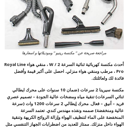
مراجعة صريحة عن ” مكنسة رينبو ” وموديلاتها و اسعارها
أحدث مكنسة كهربائية ثنائية السرعة W / 2 ، منقي هواء Royal Line
Pro ، مرطب ومنقي هواء منزلي. احصل على أكبر قيمة وأفضل
فائدة لك ولعائلتك.
مكنسة سيرينا 2 سرعات (ضمان 10 سنوات على محرك ايطالي
ثنائي السرعات) تنقية مياه ومضخات عالية الجودة – تصميم عصري
فريد – أنيق – فعال. محرك إيطالي 2 سرعات 1200 وات (سرعة
عالية ومنخفضة) صممه ونفذه مهندس كندي. تعتمد السرعة
المنخفضة على الماء لتنظيف الهواء وإزالة الروائح الكريهة وتنقية
الهواء داخل منزلك. ممتاز للعديد من اضطرابات الجهاز التنفسي مثل