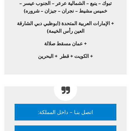
تبوك – ينبع – الشمالية عرعر – الجنوب عيسر –
خميس مشيط – نجران – جيزان – شروره)
+ الإمارات العربية المتحدة (ابوظبي دبي الشارقة
العين رأس الخيمة)
+ عمان مسقط صلالة
+ الكويت + قطر + البحرين
اتصل بنـا – داخل المملكة:
0566370950