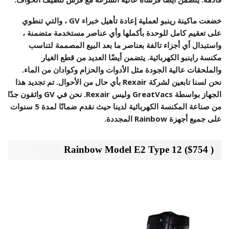
خضعت ماكينة رينبو لعملية إعادة تأهيل خبراء GV ، والتي تنطوي
على تعقيم كامل للوحدة بأكملها وأي عناصر مستخدمة متضمنة ،
واستبدال أي أجزاء تالفة بعناصر ما بعد البيع المصممة لتناسب
مكنسة راينبو الكهربائية. يتضمن أيضًا العديد من قطع الغيار
والملحقات عالية الجودة مثل الأدوات والحزام وكوادان من الماء.
نحن لسنا تابعين لشركة Rexair بأي حال من الأحوال. تم تجديد هذا
الجهاز بواسطة GreatVacs وليس Rexair. نحن في GV واثقون جدًا
من صناعة المكنسة الكهربائية لدينا حيث نقدم ضمانًا لمدة 5 سنوات
على جميع أجهزة Rainbow المجددة.
( $754) Rainbow Model E2 Type 12