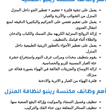
أهم وظائف مكنسة رينبو الصحية
يعمل على تنقية فلترة + تعقيم + تعطير الجو داخل المنزل
المنزل من الشوائب والأتربة والغبار.
يعمل على تعقيم تقضي على الجراثيم والبكتيريا الدقيقه لمنع
انتقال العدوى.
إزالة الروائح المنزلية الكريهه مثل السمك والكباب والدخان
والطلاء أثناء قيامك بالتنظيف.
يعمل على تعطير الأجواء بالعطور الزيتية الطبيعية داخل
المنزل.
يقوم بتنظيف مخدات ومراتب غرف النوم واستخراج حشرة
عثة الغبار المسببة للربو والحساسية.
ازالة الاوساخ والجزيئات العالقة في الهواء بصورة فعالة عن
منزلك.
فلترة الهواء من الغبار و الاتربة والادخنة
أهم وظائف مكنسة رينبو لنظافة المنزل
تنظيف وغسيل السجاد والموكيت وإزالة البقع الصعبة منها.
تنظيف الستائر المعلقة دون عناء الفك والتركيب.