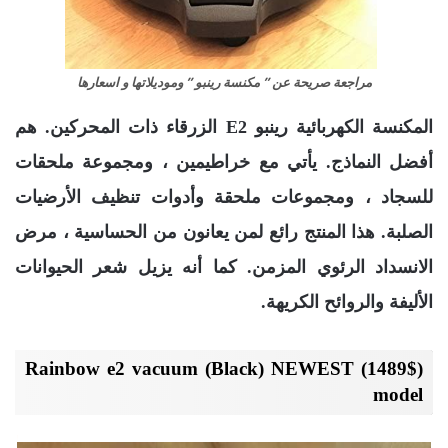
مراجعة صريحة عن ” مكنسة رينبو ” وموديلاتها و اسعارها
المكنسة الكهربائية رينبو E2 الزرقاء ذات المحركين. هم
أفضل النماذج. يأتي مع خراطيمين ، ومجموعة ملحقات
للسجاد ، ومجموعات ملحقة وأدوات تنظيف الأرضيات
الصلبة. هذا المنتج رائع لمن يعانون من الحساسية ، مرض
الانسداد الرئوي المزمن. كما أنه يزيل شعر الحيوانات
الأليفة والروائح الكريهة.
(1489$) Rainbow e2 vacuum (Black) NEWEST
model