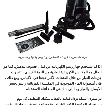
مراجعة صريحة عن ” مكنسة رينبو ” وموديلاتها و اسعارها
إذا لم تستخدم جهاز رينبو الكهربائية من قبل ، فسوف تندهش. كما هو
الحال مع المكانس الكهربائية العادية من النوع الكيسي ، تتسرب
جزيئات الغبار من خلال الفتحات الأكبر حجمًا في الأكياس. ومع ذلك ،
فإن أسطوانة الماء الموجودة في المكنسة الكهربائية راينبو تحبس
الأوساخ والغبار وما إلى ذلك في الماء أثناء الاستخدام.
ثم سترى المياه تزداد قتامة بالفعل. يمكنك التنظيف كل يوم
باستخدام المكنسة الكهربائية العادية مع عدم تنظيف سجادتك بنفس