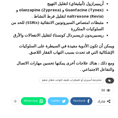
أريبيبرازول (أبيليفاي) لتقليل التهيج
Guanfacine (Tynex) و olanzapine (Zyprexa) و
naltrexone (Revia) لتقليل فرط النشاط .
مثبطات امتصاص السيروتونين الانتقائية (SSRIs) للحد من
السلوكيات المتكررة
ريسبيريدون (ريسبردال كونستا) لتقليل الانفعالات والأرق
ويمكن أن تكون الأدوية مفيدة في السيطرة على السلوكيات
الإشكالية التي قد تحدث بسبب التهاب الفقار اللاصق.
ومع ذلك ، هناك علاجات أخرى يمكنها تحسين مهارات الاتصال
والتفاعل الاجتماعي .
متلازمة أسبرجر أو اضطراب طيف التوحد-مقال مهم
34
شارك
WhatsApp
Twitter
Facebook