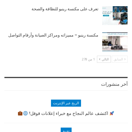
تعرف على مكنسة رينبو للنظافة والصحة
مكنسة رينبو – مميزاته ومراكز الصيانة وأرقام التواصل
السابق
التالي
1 من 278
أخر منشورات
الربح عبر الإنترنت
اكتشف عالم النجاح مع خبراء إعلانات قوقل!
تقنية