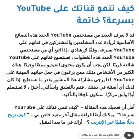
كيف تنمو قناتك على YouTube
بسرعة؟ خاتمة
قد لا يعرف العديد من مستخدمي YouTube الجدد هذه النصائح
الأساسية لزيادة عدد المشاهدين والمشتركين في قناتهم على
YouTube بسرعة. وفقًا لإرشادي ، إذا اتبع أي من مستخدمي
YouTube الجدد هذه الخطوات ، فستصبح قناتهم على YouTube
شائعة قريبًا. لكن يجب أن يكون محتوى الفيديو ممتعًا وجيدًا. هناك
الكثير من الأشخاص مثلك ممن يرغبون في جعل حياتهم المهنية على
YouTube. لذا يرجى مشاركة هذا المنشور بقدر ما تستطيع. إذا كان
لديك أي أسئلة في ذهنك ، فقم بالتعليق واسألني. أخيرًا ، لا تستسلم
أبدًا وابقَ مركزًا. ستكون ناجحًا بالتأكيد.
آمل أن تعجبك هذه المقالة – “كيف تنمي قناتك على YouTube
بسرعة؟”. يمكنك أيضًا قراءة مقال آخر مفيد خاص بي – ”
كيف تربح
دخلًا سلبيًا عبر الإنترنت
؟”. أراك في ما بعد المقبل.
كيف تنمي قناتك على يوتيوب