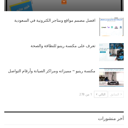
افضل مصمم مواقع ومتاجر الكترونية في السعودية
تعرف على مكنسة رينبو للنظافة والصحة
مكنسة رينبو – مميزاته ومراكز الصيانة وأرقام التواصل
السابق
التالي
1 من 278
أخر منشورات