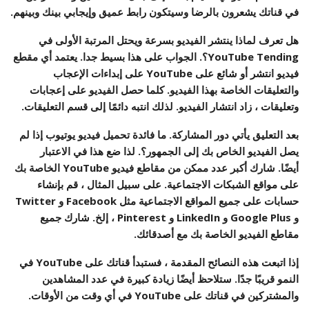
في قناتك يشعرون بالرضا وسيتكون رابط عميق وإيجابي بينك وبينهم.
هل تعرف لماذا ينتشر الفيديو بسرعة ويحتل المرتبة الأولى في
YouTube Tending؟. الجواب على هذا بسيط جدا. يعتمد أي مقطع
فيديو انتشر أو شائع على YouTube على إبداءات الإعجاب
والتعليقات الخاصة بهذا الفيديو. كلما حصل الفيديو على إعجابات
وتعليقات ، زاد انتشار الفيديو. لذلك انتبه دائمًا إلى قسم التعليقات.
بعد التعليق يأتي دور المشاركة. ما فائدة تحميل فيديو يوتيوب إذا لم
يصل الفيديو الخاص بك إلى الجمهور؟. لذا ضع هذا في الاعتبار
أيضًا. شارك أكبر عدد ممكن من مقاطع فيديو YouTube الخاصة بك
على مواقع الشبكات الاجتماعية. على سبيل المثال ، قم بإنشاء
حسابات على جميع المواقع الاجتماعية مثل Facebook و Twitter
و Google Plus و LinkedIn و Pinterest ، إلخ. شارك جميع
مقاطع الفيديو الخاصة بك مع أصدقائك.
إذا اتبعت هذه النصائح المقدمة ، فستبدأ قناتك على YouTube في
النمو قريبًا جدًا. ستلاحظ أيضًا زيادة كبيرة في عدد المشاهدين
والمشتركين في قناتك على YouTube في أي وقت من الأوقات.