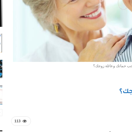
ب حماتك وعائلة زوجك؟
جك؟
113