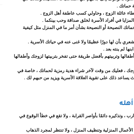
 حماتك .
خطاء عائلة الزوج ، وحاولي كسب عاطفة أهل الزوج .
 المزايا في أفراد الأسرة لخلق صداقة وحب بينكما .
تك النصيحة أو النصيحة بشأن أمر ما في المنزل مثل كيفية
عري بأن لها دورًا عظيمًا ولا غنى عنه في حياتك الأسرية .
ها لم ينته بعد .
فالها وتربيتهم بأفضل طريقة حتى تفخر بتربيتها لزوجك وأطفالها
جك ، فعليك من وقت لآخر شراء هدية رمزية لحماتك ، خاصة في
يث يساعد ذلك على تقوية العلاقة الأسرية ويزيد من حبهم لك .
أهله
 ، وتذكيره دائمًا بأواصر القرابة ، ولا تقع في خطأ الوقوع في
أعمال المنزلية وتنظيف المنزل ، ولا تنتظر لمجرد الذهاب