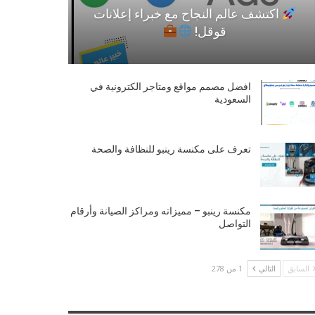
اكتشف عالم النجاح مع خبراء إعلانات
قوقل!
افضل مصمم مواقع ومتاجر الكترونية في
السعودية
تعرف على مكنسة رينبو للنظافة والصحة
مكنسة رينبو – مميزاته ومراكز الصيانة وأرقام
التواصل
السابق
التالي
1 من 278