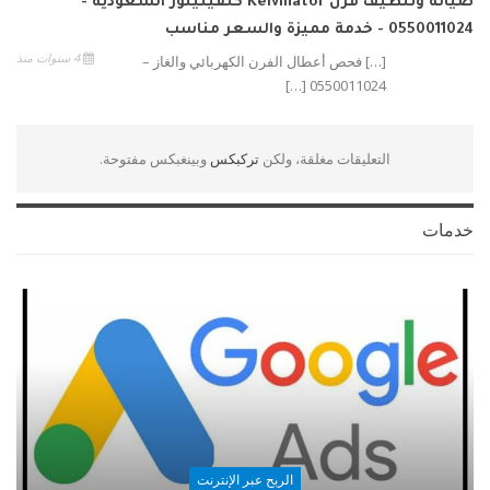
صيانة وتنظيف فرن Kelvinator كلفينيتور السعودية -
0550011024 - خدمة مميزة والسعر مناسب
4 سنوات منذ
[…] فحص أعطال الفرن الكهربائي والغاز –
0550011024 […]
التعليقات مغلقة، ولكن
تركبكس
وبينغبكس مفتوحة.
خدمات
الربح عبر الإنترنت