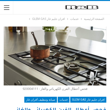
الصفحة الرئيسية
خدمات
افران جليم غاز GLEM GAS
فحص أعطال الفرن الكهربائي والغاز - 920004111
افران جليم غاز GLEM GAS
خدمات
صيانة وتنظيف أفران غاز