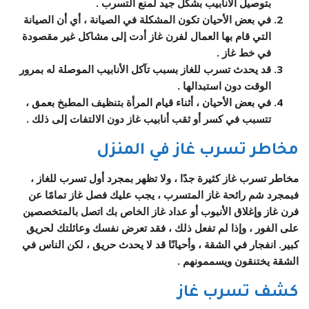
بتوصيل الأنابيب بشكل جيد لمنع التسرب .
في بعض الأحيان تكون المشكلة في الصيانة ، أي أن الصيانة
التي قام بها العمال لفرن غاز أدت إلى مشاكل غير مقصودة
في خط غاز .
قد يحدث تسرب للغاز بسبب تآكل الأنابيب الموصلة له بمرور
الوقت دون استبدالها .
في بعض الأحيان ، أثناء قيام المرأة بتنظيف المطبخ بعمق ،
تتسبب في كسر أو ثقب أنابيب غاز دون الالتفات إلى ذلك .
مخاطر تسرب غاز في المنزل
مخاطر تسرب غاز كثيرة جدًا ، ولا تظهر بمجرد أول تسرب للغاز ،
فبمجرد شم رائحة غاز المتسرب ، يجب عليك فصل غاز تمامًا عن
فرن غاز وإغلاق الأنبوب أو عداد غاز الخاص بك اتصل بالمتخصصين
على الفور ، وإذا لم تفعل ذلك ، فقد تعرض نفسك وعائلتك لحريق
كبير. انفجار في الشقة ، وأحيانًا قد لا يحدث حريق ، لكن الناس في
الشقة يختنقون ويسممونهم .
كشف تسرب غاز