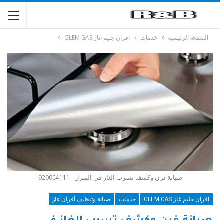
الصفحة الرئيسية
خدمات
افران جليم غاز GLEM GAS
صيانة فرن وكشف تسرب الغاز في المنزل - 920004111
افران جليم غاز GLEM GAS
خدمات
صيانة وتنظيف أفران غاز