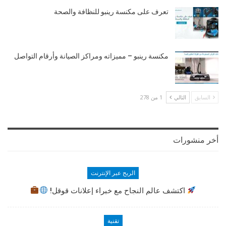
تعرف على مكنسة رينبو للنظافة والصحة
مكنسة رينبو – مميزاته ومراكز الصيانة وأرقام التواصل
السابق
التالي
1 من 278
أخر منشورات
الربح عبر الإنترنت
اكتشف عالم النجاح مع خبراء إعلانات قوقل!
تقنية