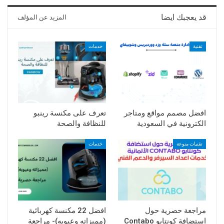
قد يعجبك ايضا
المزيد عن المؤلف
تقنية
خدمات
افضل مصمم مواقع ومتاجر
تعرف على مكنسة رينبو
الكترونية في السعودية
للنظافة والصحة
تقنيات منوعة
خدمات
مراجعة حصرية حول
افضل 22 مكنسة كهربائية
استضافة كونتابو Contabo
(مميزاته وعيوبه)- مراجعة