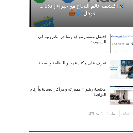
اكتشف عالم النجاح مع خبراء إعلانات
قوقل!
افضل مصمم مواقع ومتاجر الكترونية في
السعودية
تعرف على مكنسة رينبو للنظافة والصحة
مكنسة رينبو – مميزاته ومراكز الصيانة وأرقام
التواصل
السابق
التالي
1 من 278