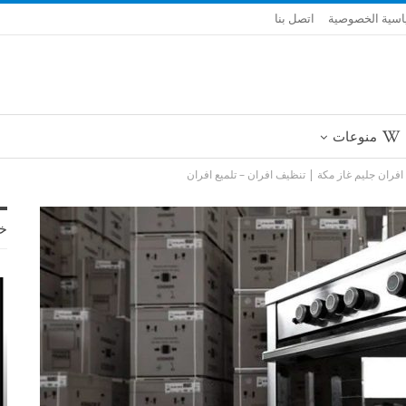
سية الخصوصية
اتصل بنا
منوعات
افران جليم غاز مكة | تنظيف افران – تلميع افران
خ