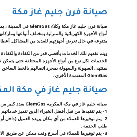
صيانة فرن جليم غاز مكة
صيانة فرن جليم غاز مكة وكلاء
GlemGas في المدينة ، يمكن للعملاء
متنوعة في حال تعرض أجهزتهم للعديد من المشاكل. أعطال
ويتم تقديم تلك الخدمات بأقصى قدر من الكفاءة والكفا
الخدمات لكل نوع من أنواع الأجهزة المختلفة حتى يتمكن
بمنتهى السهولة والسهولة بمجرد اتصالهم بالخط الساخن GlemGas أو من خلال
GlemGas المعتمدة الأخرى .
صيانة جليم غاز في مكة المك
صيانة جليم غاز في مكة المكرمة
GlemGas
بعدد كبير من ا
1- يتم تنفيذها من قبل أفضل الخبراء الذين تتميز خدماتهم بالدقة والإتقان وذوي الخبرة في هذا المجال .
2- يتم توفيرها للعملاء من أي مكان يريده العميل (داخل أ
طلب الخدمة .
3- يتم توفيرها للعملاء في أسرع وقت ممكن عن طريق الاتصال برقم مركز صيانة