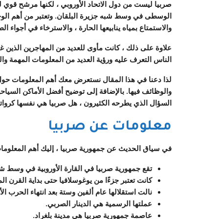
صربيا
ليست من دول الاتحاد الأوروبي ، لكنها مرشح قوي لل
الوسطى في وسط شبه جزيرة البلقان. وتعتبر من أهم الوجها
والاستمتاع بمياه ينابيعها الحارة ، والاسترخاء في أجواء الط
علاوة على ذلك ، كانت مأوى للعديد من المهاجرين الذين غادر
الناس التعرف عليه ورؤية العديد من المعلومات المهمة والغر
لذا دعنا في هذا المقال نستعرض معك أهم المعلومات حول
والوظائف فيها. بالإضافة إلى توضيح
أفضل الأماكن السياح
السؤال الذي يطرحه الكثيرون ، هل صربيا هي نفسها كرواتي
معلومات عن صربيا
في سياق الحديث عن جمهورية صربيا ، إليك أهم المعلوما
تقع جمهورية صربيا في القارة الأوروبية في وسط شب
كانت تعتبر جزءًا من يوغوسلافيا حتى بداية القرن ا
نالت استقلالها عام ألفين وستة بعد انتهاء الحرب الأه
عملتها الرسمية هي الدينار الصربي.
عاصمة جمهورية صربيا هي مدينة بلغراد.