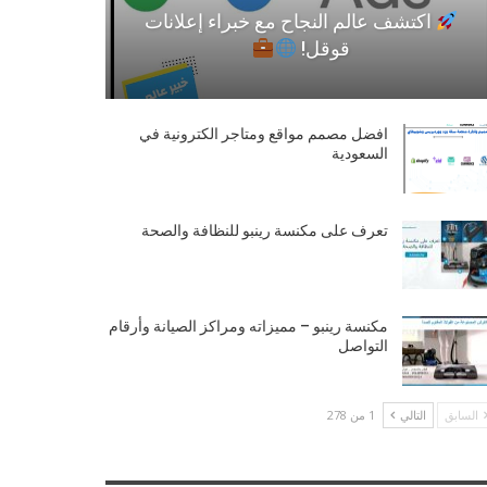
اكتشف عالم النجاح مع خبراء إعلانات
قوقل!
افضل مصمم مواقع ومتاجر الكترونية في
السعودية
تعرف على مكنسة رينبو للنظافة والصحة
مكنسة رينبو – مميزاته ومراكز الصيانة وأرقام
التواصل
السابق
التالي
1 من 278