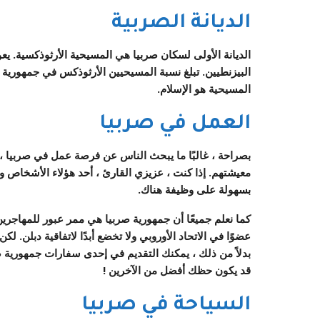
الديانة الصربية
الديانة الأولى لسكان صربيا هي المسيحية الأرثوذكسية. يعو
البيزنطيين. تبلغ نسبة المسيحيين الأرثوذكس في جمهورية صر
المسيحية هو الإسلام.
العمل في صربيا
بصراحة ، غالبًا ما يبحث الناس عن فرصة عمل في صربيا ، أ
معيشتهم. إذا كنت ، عزيزي القارئ ، أحد هؤلاء الأشخاص و
بسهولة على وظيفة هناك.
كما نعلم جميعًا أن جمهورية صربيا هي ممر عبور للمهاجرين 
عضوًا في الاتحاد الأوروبي ولا تخضع أبدًا لاتفاقية دبلن. 
بدلاً من ذلك ، يمكنك التقديم في إحدى سفارات جمهورية ص
قد يكون حظك أفضل من الآخرين !
السياحة في صربيا