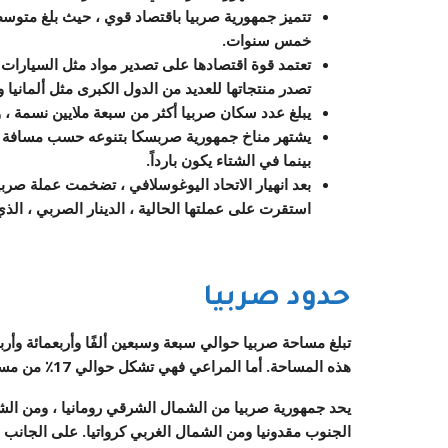
تتميز جمهورية صربيا باقتصاد قوي ، حيث بلغ متوسط ا
خمس سنوات.
تعتمد قوة اقتصادها على تصدير مواد مثل السيارات و
تصدر منتجاتها للعديد من الدول الكبرى مثل ألمانيا و
يبلغ عدد سكان صربيا أكثر من سبعة ملايين نسمة ، وثلث س
يشتهر مناخ جمهورية صربسكا بتنوعه حسب مسافة المن
بينما في الشتاء يكون بارداً.
بعد انهيار الاتحاد اليوغوسلافي ، تضخمت عملة صر
استقرت على عملتها الحالية ، الدينار الصربي ، الذي 
حدود صربيا
تبلغ مساحة صربيا حوالي سبعة وسبعين ألفًا وأربعمائة وأربع
هذه المساحة. أما المراعي فهي تشكل حوالي 17٪ من مساحتها ، كما تغطي الغابات أكثر من 31٪ من أراضيها.
يحد جمهورية صربيا من الشمال الشرقي رومانيا ، ومن الش
الجنوب مقدونيا ومن الشمال الغربي كرواتيا. على الجانب 