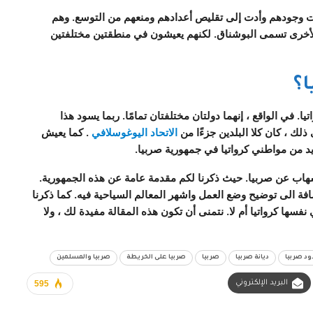
ت وجودهم وأدت إلى تقليص أعدادهم ومنعهم من التوسع. وهم
الأخرى تسمى البوشناق. لكنهم يعيشون في منطقتين مختلفتين
؟
. في الواقع ، إنهما دولتان مختلفتان تمامًا. ربما يسود هذا
ذلك ، كان كلا البلدين جزءًا من
الاتحاد اليوغوسلافي
. كما يعيش
د من مواطني كرواتيا في جمهورية صربيا.
بإسهاب عن صربيا. حيث ذكرنا لكم مقدمة عامة عن هذه الجمهورية.
فة الى توضيح وضع العمل واشهر المعالم السياحية فيه. كما ذكرنا
 نفسها كرواتيا
أم لا. نتمنى أن تكون هذه المقالة مفيدة لك ، ولا
ود صربيا
ديانة صربيا
صربيا
صربيا على الخريطة
صربيا والمسلمين
البريد الإلكتروني
595