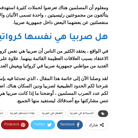
ومعلوم أن المسلمين هناك تعرضوا لحملات كثيرة استهدف
يتألفون من مجموعتين رئيسيتين ، واحدة تسمى الألبان و
منفصلتين عن بعضهما البعض داخل جمهورية صربيا.
هل صربيا هي نفسها كرواتيا
في الواقع ، يعتقد الكثير من الناس أن صربيا هي نفس كرواتيا
الاعتقاد بسبب العلاقات العظيمة القائمة بينهما. علاوة على 
العديد من مواطني جمهورية صربيا في كرواتيا ويعيش العدي
لقد وصلنا الآن إلى خاتمة هذا المقال ، الذي تحدثنا فيه 
شرحنا لكم
الحدود الطبيعية لصربيا
ودين السكان هناك. اضا
لكم عدد الصرب المسلمين ، أوضحنا
ما إذا كانت صربيا هي
تنس مشاركتها مع أصدقائك ليستفيد منها الجميع.
السياحة في صربيا
العمل في صربيا
بماذا تشتهر صربيا
حد
شارك
Pinterest
Twitter
Facebook