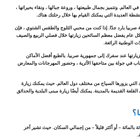
ي العالم. وتتميز بجمال طبيعتها ، وروعة جبالها ، ونقاء بحيراتها ،
لأنشطة العديدة التي يمكنك القيام بها خلال رحلتك هناك.
صربيا بارد جدًا. إذا كنت من محبي الثلوج والطقس الشتوي ، فإن
بشكل عام يفضل معظم السائحين زيارتها خلال فصلي الربيع والصيف
ات الوطنية الرائعة.
يارتها عند سفرك إلى جمهورية صربيا. بالطبع أفضل الأماكن
اب في جولة بين متاحفها الأثرية ، وحضور المهرجانات والمعارض
د التي يزورها السياح من مختلف دول العالم. حيث يمكنك زيارة
عة القديمة بالمدينة. يمكنك أيضًا زيارة مبنى البلدية والحدائق
؟
ة بالمائة – أو أكثر قليلاً – من إجمالي السكان. حيث تشير آخر
.