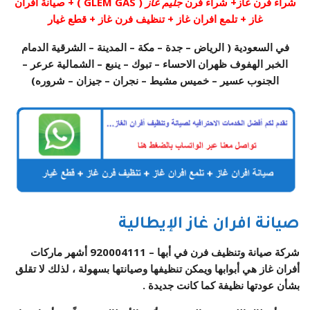
شراء فرن غاز+ شراء فرن
جليم غاز
( GLEM GAS ) + صيانة افران
غاز + تلمع افران غاز + تنظيف فرن غاز + قطع غيار
في السعودية ( الرياض – جدة – مكة – المدينة – الشرقية الدمام
الخبر الهفوف ظهران الاحساء – تبوك – ينبع – الشمالية عرعر –
الجنوب عسير – خميس مشيط – نجران – جيزان – شروره)
صيانة افران غاز الإيطالية
شركة صيانة وتنظيف فرن في أبها –
920004111
أشهر ماركات
أفران غاز هي أبوابها ويمكن تنظيفها وصيانتها بسهولة ، لذلك لا تقلق
بشأن عودتها نظيفة كما كانت جديدة .