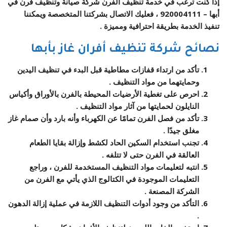
إذا كنت ترغب في خدمة تنظيف الفرن شركة صيانة وتنظيف فرن في
أبها –
920004111
، فعليك الاتصال بشركتنا المتخصصة ويمكننا
تنفيذ الخدمة بطريقة احترافية ومميزة .
نصائح
شركة تنظيف أفران غاز
بأبها
تأكد من ارتداء قفازات مطاطية قبل البدء في تنظيف اليدين
وحمايتهما من مواد التنظيف .
احرص على تغطية الأرضيات المحيطة بالفرن بالأوراق وأكياس
النايلون لحمايتها من آثار مواد التنظيف .
تأكد من فصل الفرن تمامًا عن الكهرباء وأنه بارد وأن صمام غاز
مغلق جيدًا .
تجنب استخدام السكين الحاد لكشط وإزالة بقايا الطعام
العالقة في الفرن حتى لا تتلفه .
انتبه لتعليمات مواد التنظيف المستخدمة للفرن ، وراجع
التعليمات الموجودة في الكتالوج الذي يأتي مع الفرن من
الشركة المصنعة .
التأكد من وجود أدوات التنظيف اللازمة في عملية إزالة الدهون
.