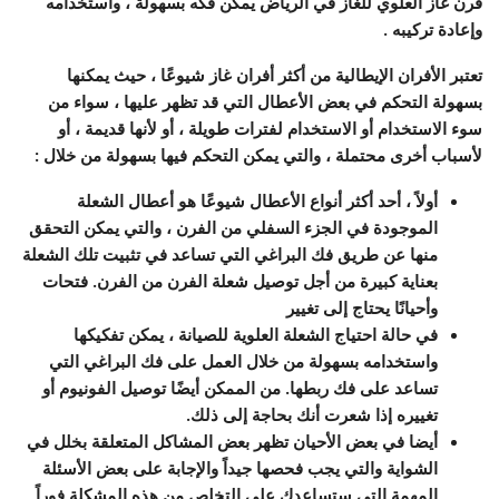
فرن غاز العلوي للغاز في الرياض يمكن فكه بسهولة ، واستخدامه
وإعادة تركيبه .
تعتبر الأفران الإيطالية من أكثر أفران غاز شيوعًا ، حيث يمكنها
بسهولة التحكم في بعض الأعطال التي قد تظهر عليها ، سواء من
سوء الاستخدام أو الاستخدام لفترات طويلة ، أو لأنها قديمة ، أو
لأسباب أخرى محتملة ، والتي يمكن التحكم فيها بسهولة من خلال :
أولاً ، أحد أكثر أنواع الأعطال شيوعًا هو أعطال الشعلة
الموجودة في الجزء السفلي من الفرن ، والتي يمكن التحقق
منها عن طريق فك البراغي التي تساعد في تثبيت تلك الشعلة
بعناية كبيرة من أجل توصيل شعلة الفرن من الفرن. فتحات
وأحيانًا يحتاج إلى تغيير
في حالة احتياج الشعلة العلوية للصيانة ، يمكن تفكيكها
واستخدامه بسهولة من خلال العمل على فك البراغي التي
تساعد على فك ربطها. من الممكن أيضًا توصيل الفونيوم أو
تغييره إذا شعرت أنك بحاجة إلى ذلك.
أيضا في بعض الأحيان تظهر بعض المشاكل المتعلقة بخلل في
الشواية والتي يجب فحصها جيداً والإجابة على بعض الأسئلة
المهمة التي ستساعدك على التخلص من هذه المشكلة فوراً