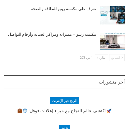
تعرف على مكنسة رينبو للنظافة والصحة
مكنسة رينبو – مميزاته ومراكز الصيانة وأرقام التواصل
السابق
التالي
1 من 278
أخر منشورات
الربح عبر الإنترنت
اكتشف عالم النجاح مع خبراء إعلانات قوقل!
تقنية