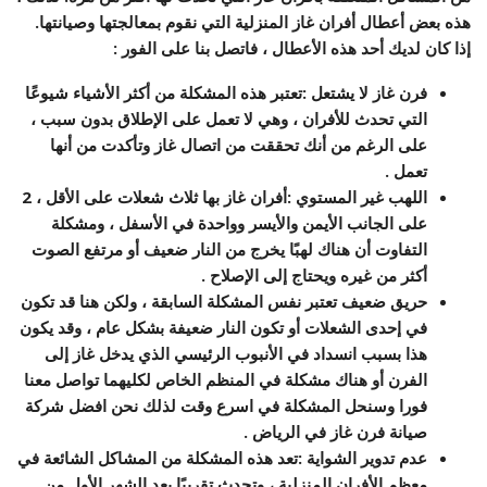
هذه بعض أعطال أفران غاز المنزلية التي نقوم بمعالجتها وصيانتها.
إذا كان لديك أحد هذه الأعطال ، فاتصل بنا على الفور :
فرن غاز لا يشتعل
:
تعتبر هذه المشكلة من أكثر الأشياء شيوعًا
التي تحدث للأفران ، وهي لا تعمل على الإطلاق بدون سبب ،
على الرغم من أنك تحققت من اتصال غاز وتأكدت من أنها
تعمل .
اللهب غير المستوي
:
أفران غاز بها ثلاث شعلات على الأقل ، 2
على الجانب الأيمن والأيسر وواحدة في الأسفل ، ومشكلة
التفاوت أن هناك لهبًا يخرج من النار ضعيف أو مرتفع الصوت
أكثر من غيره ويحتاج إلى الإصلاح .
حريق ضعيف
تعتبر نفس المشكلة السابقة ، ولكن هنا قد تكون
في إحدى الشعلات أو تكون النار ضعيفة بشكل عام ، وقد يكون
هذا بسبب انسداد في الأنبوب الرئيسي الذي يدخل غاز إلى
الفرن أو هناك مشكلة في المنظم الخاص لكليهما تواصل معنا
فورا وسنحل المشكلة في اسرع وقت لذلك نحن افضل شركة
صيانة فرن غاز في الرياض .
عدم تدوير الشواية
:
تعد هذه المشكلة من المشاكل الشائعة في
معظم الأفران المنزلية ، وتحدث تقريبًا بعد الشهر الأول من