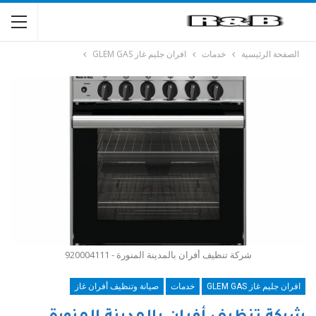
الصفحة الرئيسية
خدمات
افران جليم غاز GLEM GAS
شركة تنظيف أفران بالمدينة المنورة - 920004111
افران جليم غاز GLEM GAS
خدمات
صيانة وتنظيف أفران غاز