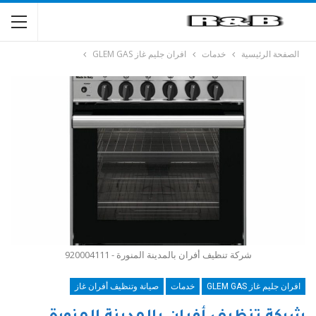
الصفحة الرئيسية
خدمات
افران جليم غاز GLEM GAS
شركة تنظيف أفران بالمدينة المنورة - 920004111
افران جليم غاز GLEM GAS
خدمات
صيانة وتنظيف أفران غاز