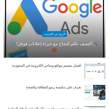
الربح عبر الإنترنت
اكتشف عالم النجاح مع خبراء إعلانات قوقل!
افضل مصمم مواقع ومتاجر الكترونية في السعودية
تعرف على مكنسة رينبو للنظافة والصحة
مكنسة رينبو – مميزاته ومراكز الصيانة وأرقام التواصل