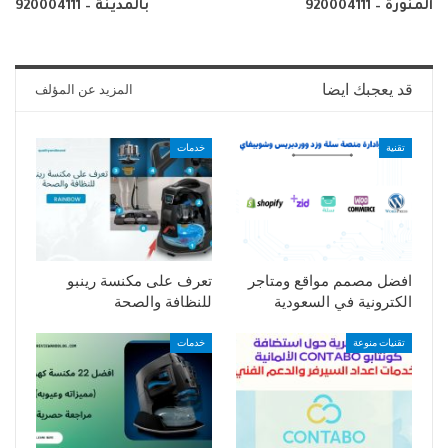
المنورة – 920004111
بالمدينة – 920004111
قد يعجبك ايضا
المزيد عن المؤلف
تقنية
خدمات
افضل مصمم مواقع ومتاجر
تعرف على مكنسة رينبو
الكترونية في السعودية
للنظافة والصحة
تقنيات منوعة
خدمات