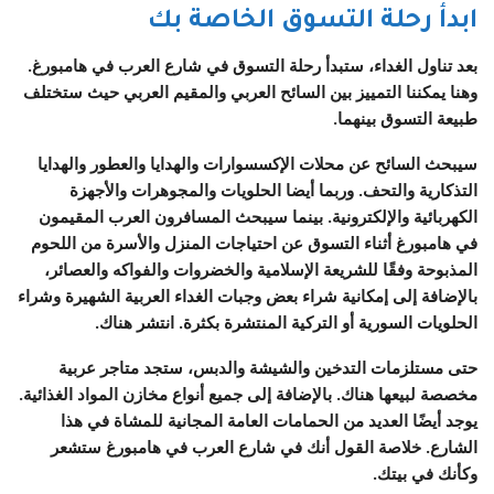
ابدأ رحلة التسوق الخاصة بك
بعد تناول الغداء، ستبدأ رحلة التسوق في شارع العرب في هامبورغ.
وهنا يمكننا التمييز بين السائح العربي والمقيم العربي حيث ستختلف
طبيعة التسوق بينهما.
سيبحث السائح عن محلات الإكسسوارات والهدايا والعطور والهدايا
التذكارية والتحف. وربما أيضا الحلويات والمجوهرات والأجهزة
الكهربائية والإلكترونية. بينما سيبحث المسافرون العرب المقيمون
في هامبورغ أثناء التسوق عن احتياجات المنزل والأسرة من اللحوم
المذبوحة وفقًا للشريعة الإسلامية والخضروات والفواكه والعصائر،
بالإضافة إلى إمكانية شراء بعض وجبات الغداء العربية الشهيرة وشراء
الحلويات السورية أو التركية المنتشرة بكثرة. انتشر هناك.
حتى مستلزمات التدخين والشيشة والدبس، ستجد متاجر عربية
مخصصة لبيعها هناك. بالإضافة إلى جميع أنواع مخازن المواد الغذائية.
يوجد أيضًا العديد من الحمامات العامة المجانية للمشاة في هذا
الشارع. خلاصة القول أنك في شارع العرب في هامبورغ ستشعر
وكأنك في بيتك.