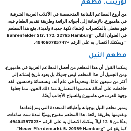
لورينت. مطعم
من أروع المطاعم اللبنانية المتخصصة في الأكلات العربية الشرقية
في هامبورغ. بالإضافة إلى أجوائه الرائعة وطريقة تقديم الطعام فيه،
فهو مغطى بالمكسرات لإضفاء نكهة جديدة ولذيذة. يقع هذا المطعم
في العنوان التالي “Bahrenfelder Str. 172، 22765 Hamburg
” ويمكنك الاتصال به على الرقم +494060785747.
مطعم النيل
يمكننا القول أن هذا المطعم من أفضل المطاعم العربية في هامبورغ،
ومن الجميل أن هذا المطعم ليس جديدًا، بل يعود تاريخ إنشائه إلى
أكثر من سبعين عامًا، وتحديداً في عام ألف وتسعمائة وخمسين. لقد
حافظت على أصالة هندستها المعمارية منذ ذلك الحين، مما جعلها
وجهة للعرب في هامبورغ وللسياح الأجانب أيضًا.
يتميز مطعم النيل بوجباته وأطباقه المتعددة التي يتم إعدادها
وتقديمها بطريقة رائعة. هذا المطعم مفتوح يوميًا لمدة ست ساعات،
بدءًا من 6-12 ليلاً. يمكنك الاتصال به على الرقم +49404397823.
كما يقع في “Neuer Pferdemarkt 5، 20359 Hamburg”.