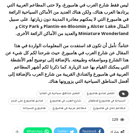
ليس فقط شارع العرب في هامبورغ، ولا حتى المطاعم العربية التي
يرتادها العرب هناك، ولكن هناك العديد من الأماكن السياحية الرائعة
في هامبورغ التي لا يمكنهم مغادرة المدينة دون زيارتها. على سبيل
المثال Alster Lake و Plantin-en-Bloomin و City Park و
Miniature Wonderland والعديد من الأماكن الرائعة الأخرى.
ختاماً؛ نأمل أن تكون قد استفدت من المعلومات الواردة في هذا
المقال عن شارع العرب في هامبورغ. حيث شرحنا لكم كل شيء عن
هذا الشارع ومواصفاته وطبيعته. بالإضافة إلى توضيح أهم الأنشطة
التي يمكنك القيام بها عند الزيارة. كما ذكرنا لكم أشهر المطاعم
العربية في هامبورغ والفنادق القريبة من شارع العرب بالإضافة إلى
أفضل المناطق السياحية التي يزورونها هناك.
افضل فنادق هامبورغ
افضل مناطق سياحية في المانيا
السياحة في هامبورغ للاطفال
شارع العرب في هامبورغ
فنادق هامبورغ على البحر
مطاعم حلال في هامبورغ
مطاعم عربية في هامبورغ
هامبورج للسياحة
129
شارك
WhatsApp
Twitter
Facebook