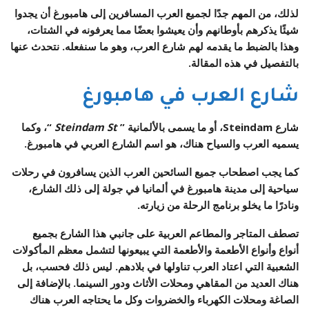
لذلك، من المهم جدًا لجميع
العرب المسافرين إلى هامبورغ
أن يجدوا
شيئًا يذكرهم بأوطانهم وأن يعيشوا بعضًا مما يعرفونه في الشتات،
وهذا بالضبط ما يقدمه لهم شارع العرب، وهو ما سنفعله. نتحدث عنها
بالتفصيل في هذه المقالة.
شارع العرب في هامبورغ
شارع Steindam،
أو ما يسمى بالألمانية ”
Steindam St
“، وكما
يسميه العرب والسياح هناك، هو اسم الشارع العربي في هامبورغ.
كما يجب اصطحاب جميع السائحين العرب الذين يسافرون في رحلات
سياحية إلى مدينة هامبورغ في ألمانيا في جولة إلى ذلك الشارع،
ونادرًا ما يخلو برنامج الرحلة من زيارته.
تصطف المتاجر والمطاعم العربية على جانبي هذا الشارع بجميع
أنواع وأنواع الأطعمة والأطعمة التي يبيعونها لتشمل معظم المأكولات
الشعبية التي اعتاد العرب تناولها في بلادهم. ليس ذلك فحسب، بل
هناك العديد من المقاهي ومحلات الأثاث ودور السينما. بالإضافة إلى
الصاغة ومحلات الكهرباء والخضروات وكل ما يحتاجه العرب هناك