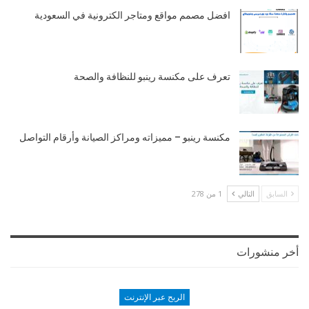
افضل مصمم مواقع ومتاجر الكترونية في السعودية
تعرف على مكنسة رينبو للنظافة والصحة
مكنسة رينبو – مميزاته ومراكز الصيانة وأرقام التواصل
السابق
التالي
1 من 278
أخر منشورات
الربح عبر الإنترنت