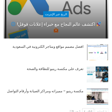
الربح عبر الإنترنت
اكتشف عالم النجاح مع خبراء إعلانات قوقل!
افضل مصمم مواقع ومتاجر الكترونية في السعودية
تعرف على مكنسة رينبو للنظافة والصحة
مكنسة رينبو – مميزاته ومراكز الصيانة وأرقام التواصل
السابق
التالي
1 من 278