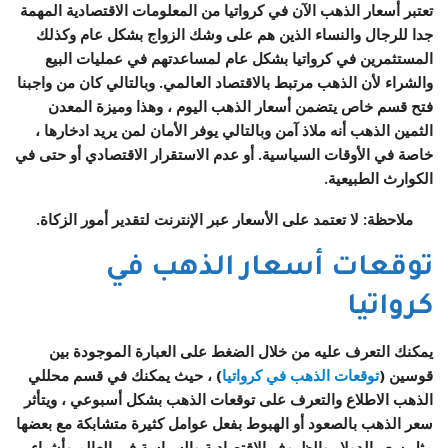
تعتبر أسعار الذهب الآن في كرواتيا من المعلومات الاقتصادية المهمة
جدا للرجال والنساء الذين هم على وشك الزواج بشكل عام وكذلك
المستثمرين في كرواتيا بشكل عام لمساعدتهم في عمليات البيع
والشراء لأن الذهب مرتبط بالاقتصاد العالمي. وبالتالي كان من واجبنا
فتح قسم خاص يتضمن أسعار الذهب اليوم ، وهذا وميزة المعدن
الثمين الذهب أنه ملاذ آمن وبالتالي يوفر الأمان لمن يريد ادخارها ،
خاصة في الأوقات السياسية. أو عدم الاستقرار الاقتصادي أو حتى في
الكوارث الطبيعية.
ملاحظة: لا تعتمد على الأسعار عبر الإنترنت لتقدير أمور الزكاة.
توقعات أسعار الذهب في
كرواتيا
يمكنك التعرف عليه من خلال الضغط على العبارة الموجودة بين
قوسين (
توقعات الذهب في كرواتيا
) ، حيث يمكنك في قسم محللي
الذهب الاطلاع والتعرف على توقعات الذهب بشكل أسبوعي ، ويتأثر
سعر الذهب بالصعود أو الهبوط بفعل عوامل كثيرة متشابكة مع بعضها
مثل سعر الدولار والظروف الاقتصادية والسياسة في العالم وأشياء