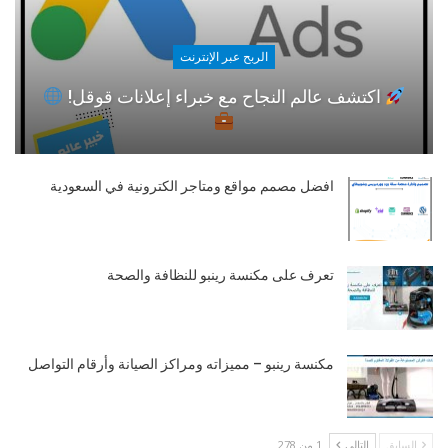
الربح عبر الإنترنت
اكتشف عالم النجاح مع خبراء إعلانات قوقل!
افضل مصمم مواقع ومتاجر الكترونية في السعودية
تعرف على مكنسة رينبو للنظافة والصحة
مكنسة رينبو – مميزاته ومراكز الصيانة وأرقام التواصل
السابق
التالي
1 من 278