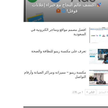
اكتشف عالم النجاح مع خبراء إعلانات
قوقل!
افضل مصمم مواقع ومتاجر الكترونية في
السعودية
تعرف على مكنسة رينبو للنظافة والصحة
مكنسة رينبو – مميزاته ومراكز الصيانة وأرقام
التواصل
السابق
التالي
1 من 278