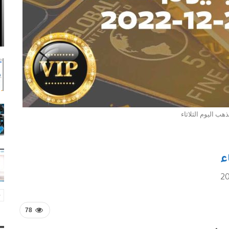
هب اليوم الثلاثاء
ء
78