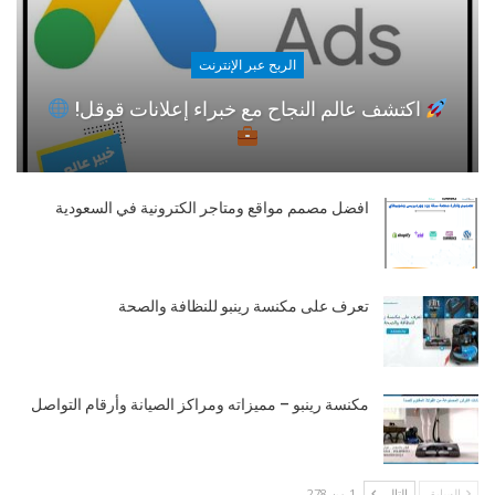
الربح عبر الإنترنت
اكتشف عالم النجاح مع خبراء إعلانات قوقل!
افضل مصمم مواقع ومتاجر الكترونية في السعودية
تعرف على مكنسة رينبو للنظافة والصحة
مكنسة رينبو – مميزاته ومراكز الصيانة وأرقام التواصل
السابق
التالي
1 من 278