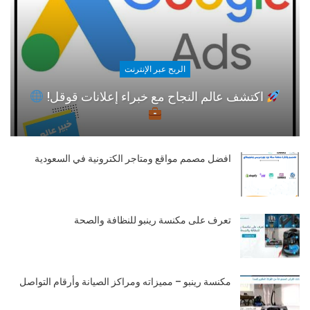
الربح عبر الإنترنت
اكتشف عالم النجاح مع خبراء إعلانات قوقل!
افضل مصمم مواقع ومتاجر الكترونية في السعودية
تعرف على مكنسة رينبو للنظافة والصحة
مكنسة رينبو – مميزاته ومراكز الصيانة وأرقام التواصل