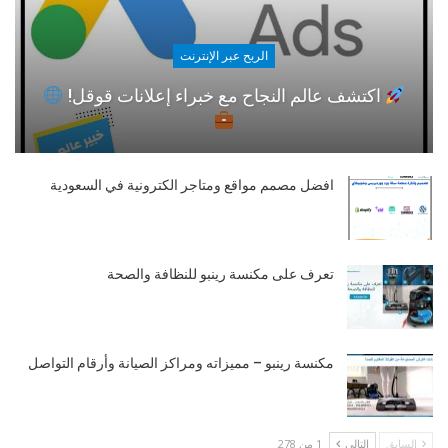
الربح عبر الإنترنت
اكتشف عالم النجاح مع خبراء إعلانات قوقل!
افضل مصمم مواقع ومتاجر الكترونية في السعودية
تعرف على مكنسة رينبو للنظافة والصحة
مكنسة رينبو – مميزاته ومراكز الصيانة وأرقام التواصل
السابق
التالي
1 من 278