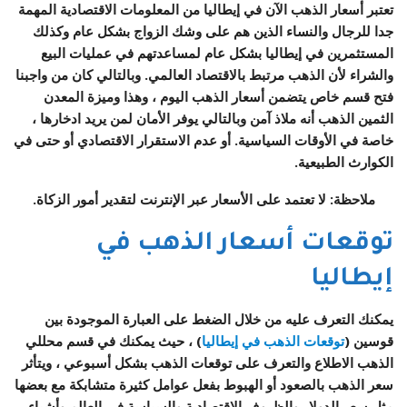
تعتبر أسعار الذهب الآن في إيطاليا من المعلومات الاقتصادية المهمة
جدا للرجال والنساء الذين هم على وشك الزواج بشكل عام وكذلك
المستثمرين في إيطاليا بشكل عام لمساعدتهم في عمليات البيع
والشراء لأن الذهب مرتبط بالاقتصاد العالمي. وبالتالي كان من واجبنا
فتح قسم خاص يتضمن أسعار الذهب اليوم ، وهذا وميزة المعدن
الثمين الذهب أنه ملاذ آمن وبالتالي يوفر الأمان لمن يريد ادخارها ،
خاصة في الأوقات السياسية. أو عدم الاستقرار الاقتصادي أو حتى في
الكوارث الطبيعية.
ملاحظة: لا تعتمد على الأسعار عبر الإنترنت لتقدير أمور الزكاة.
توقعات أسعار الذهب في
إيطاليا
يمكنك التعرف عليه من خلال الضغط على العبارة الموجودة بين
قوسين (
توقعات الذهب في إيطاليا
) ، حيث يمكنك في قسم محللي
الذهب الاطلاع والتعرف على توقعات الذهب بشكل أسبوعي ، ويتأثر
سعر الذهب بالصعود أو الهبوط بفعل عوامل كثيرة متشابكة مع بعضها
مثل سعر الدولار والظروف الاقتصادية والسياسة في العالم وأشياء