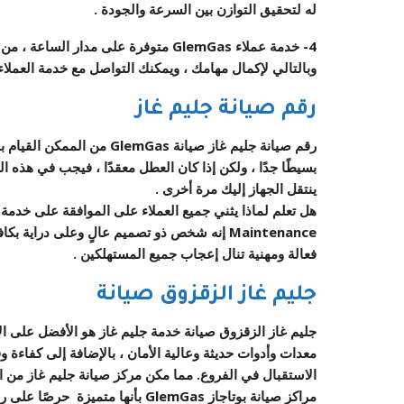
له لتحقيق التوازن بين السرعة والجودة .
4-
خدمة عملاء
GlemGas
متوفرة على مدار الساعة ، من
وبالتالي لإكمال مهامك ، ويمكنك التواصل مع خدمة العملاء
رقم صيانة
جليم غاز
رقم صيانة
جليم غاز
صيانة
GlemGas
من الممكن القيام ب
بسيطًا جدًا ، ولكن إذا كان العطل معقدًا ، فيجب في هذه ا
ينتقل الجهاز إليك مرة أخرى .
هل تعلم لماذا يثني جميع العملاء على الموافقة على
خدمة 
Maintenance
إنه شخص ذو تصميم عالٍ وعلى دراية بكافة
فعالة ومهنية تنال إعجاب جميع المستهلكين .
جليم غاز
الزقزوق صيانة
جليم غاز
الزقزوق صيانة
خدمة
جليم غاز
هو الأفضل على الإ
معدات وأدوات حديثة وعالية الأمان ، بالإضافة إلى كفاءة 
الاستقبال في الفروع. مما مكن مركز صيانة
جليم غاز من 
مراكز صيانة بوتاجاز
GlemGas بأنها
متميزة
حرصًا على راح