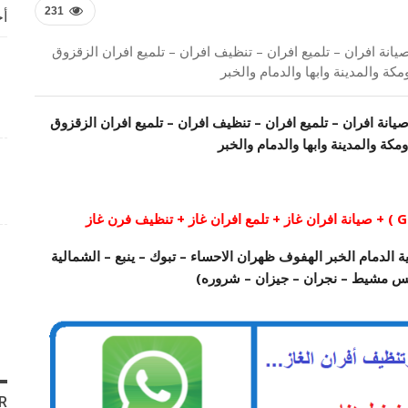
231
أخ
يل جليم غاز الصيانة – 920004111 Glem Gas | صيانة افران – تلميع افران – تنظيف افران – تلميع افران الزقزوق
Glem  | صيانة افران – تلميع افران – تنظيف افران – تلميع افران الزقزوق
 الدمام الخبر الهفوف ظهران الاحساء – تبوك – ينبع – الشمالية
س مشيط – نجران – جيزان – شروره)
R