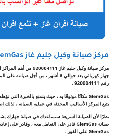
مركز صيانة وكيل جليم غاز
lemGas
مركز صيانة وكيل جليم غاز
920004111
من أهم المراكز 
جهاز كهربائي بعد حوالي 6 أشهر ، من أجل صيانته على المدى الطويل ، لذلك لا تتردد في الاتصال بخدمة
رقم
920004111
.
GlemGas مكانًا موثوقًا به ، حيث يتمتع بالخبرة ال
يتبع المركز الأساليب المحدثة في عملية الصيانة ، لذلك اطلب خدمة GlemGas ع
نظرًا لأن الصيانة السريعة ستساعدك في صيانة جهازك بشك
صيانة
GlemGas
قادر على التعامل معه ، وقادر على إعاد
GlemGas
على الفور
.