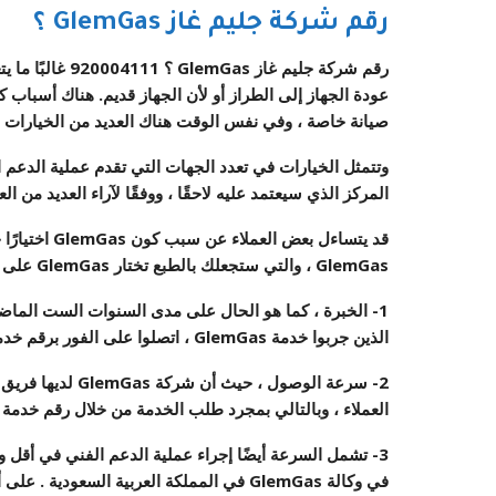
رقم شركة
جليم غاز GlemGas ؟
رقم شركة
جليم غاز GlemGas ؟
920004111
غالبًا ما 
عودة الجهاز إلى الطراز أو لأن الجهاز قديم. هناك أسباب 
صيانة خاصة ، وفي نفس الوقت هناك العديد من الخيارات ال
وتتمثل الخيارات في تعدد الجهات التي تقدم عملية الدعم ا
المركز الذي سيعتمد عليه لاحقًا ، ووفقًا لآراء العديد من ال
قد يتساءل بع
GlemGas ، والتي ستجعلك بالطبع تختار GlemGas على المراكز الأخرى ، وهذه المزايا هي :
الذين جربوا خدمة GlemGas ، اتصلوا على الفور برقم
خدم
2- سرعة الوصول ،
العملاء ، وبالتالي بمجرد طلب الخدمة من خلال
رقم خدمة 
3- تشمل السرعة أيضًا إجراء عملية الدعم الفني في أقل 
في
وكالة
GlemGas
في
المملكة العربية السعودية .
على أي