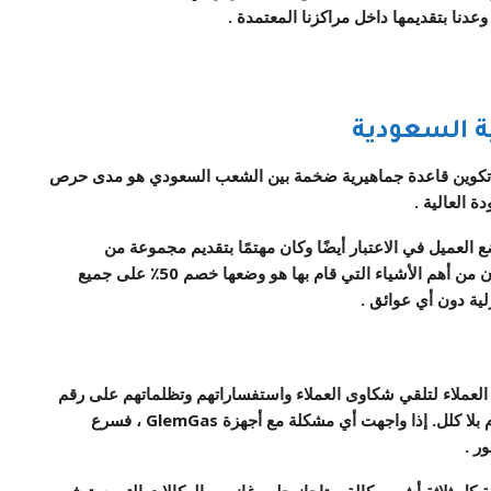
دنا بتقديمها داخل مراكزنا المعتمدة .
كوين قاعدة جماهيرية ضخمة بين الشعب السعودي هو مدى حرص
 العالية .
العميل في الاعتبار أيضًا وكان مهتمًا بتقديم مجموعة من
الخدمات التي تأخذ يده بشكل كبير أثناء رحلة الصيانة ، وكان من أهم الأشياء التي قام بها هو وضعها خصم 50٪ على جميع
ية دون أي عوائق .
لعملاء لتلقي شكاوى العملاء واستفساراتهم وتظلماتهم على
رقم
موحدون بشكل مستمر طوال اليوم بلا كلل. إذا واجهت أي مشكلة مع أجهزة GlemGas ، فسرع
ر .
ة كل ثلاثة أشهر
وكالة بوتاجاز جليم غاز
من الوكالات التي ستوفر