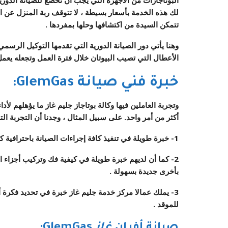
لك هذه الخدمة بأسعار بسيطة ، لا تتوقف ربة المنزل عن ا
تتمكن السيدة من اكتشافها وحلها بمفردها .
وهنا يأتي دور الصيانة الدورية التي تقدمها
التوكيل
الرسمي
الأعطال التي تصيب البيوتان خلال فترة العمل وتجعله يعم
خبرة فني صيانة GlemGas:
وتجربة العاملين فيها
وكالة بوتاجاز جليم غاز
ما يؤهلهم لأدا
أكثر من أمر واحد. على سبيل المثال ، وجدنا أن التجربة الت
1- خبرة طويلة في تنفيذ كافة إجراءات الصيانة باحترافية كبيرة دون الإضرار بالجهاز .
2- كما أن لديهم خبرة طويلة في كيفية فك وتركيب أجزاء ال
بأخرى جديدة بسهولة .
3- يملك عمالا
مركز خدمة
جليم غاز
خبرة في تحديد فكرة أ
للموقد .