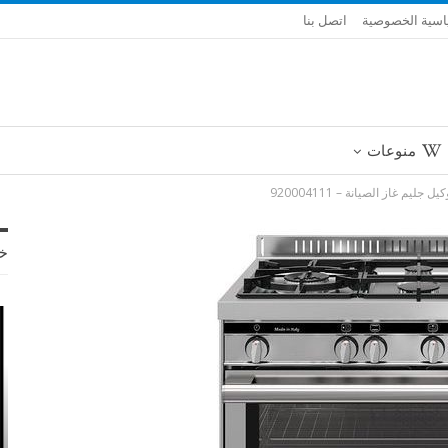
سية الخصوصية
اتصل بنا
منوعات
 جليم غاز الصيانة – 920004111
خ