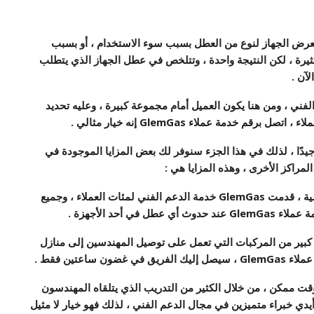
يتعرض الجهاز لنوع من العطل بسبب سوء الاستخدام ، أو بسبب
كثيرة ، لكن النتيجة واحدة ، وتتلخص في عطل الجهاز الذي يتطلب
آن .
لفني ، ومن هنا يكون العميل أمام مجموعة كبيرة ، وعليه تحديد
عملاء ، اتصل برقم
خدمة عملاء
GlemGas
إنه خيار مثالي .
ض العملاء عن سبب كون GlemGas اختيارًا جيدًا ، لذلك في هذا الجزء سنوفر لك بعض المزايا الموجودة في
1- الخبرة ، كما هو الحال على مدى السنوات الست الماضية ، قدمت GlemGas خدمة الدعم الفني لمئات العملاء ، وجميع
ة عملاء
GlemGas
عند حدوث أي عطل في أحد الأجهزة .
 حيث أن شركة GlemGas لديها فريق كبير من المركبات التي تعمل على توصيل المهندسين إلى منازل
عملاء
GlemGas
، سيصل إليك الفريق في غضون ساعتين فقط .
وقت ممكن ، من خلال الكثير من التدريب الذي يتلقاه المهندسون
دي خبراء متميزين في مجال الدعم الفني ، لذلك فهو خيار لا مثيل