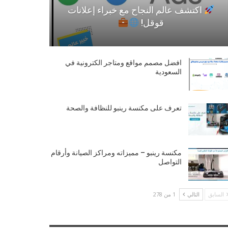
اكتشف عالم النجاح مع خبراء إعلانات
قوقل!
افضل مصمم مواقع ومتاجر الكترونية في
السعودية
تعرف على مكنسة رينبو للنظافة والصحة
مكنسة رينبو – مميزاته ومراكز الصيانة وأرقام
التواصل
السابق
التالي
1 من 278